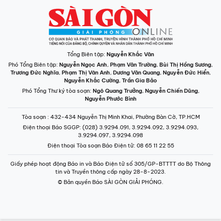
Tổng Biên tập:
Nguyễn Khắc Văn
Phó Tổng Biên tập:
Nguyễn Ngọc Anh
,
Phạm Văn Trường
,
Bùi Thị Hồng Sương
,
Trương Đức Nghĩa
,
Phạm Thị Vân Anh
,
Dương Văn Quang
,
Nguyễn Đức Hiển
,
Nguyễn Khắc Cường
,
Trần Gia Bảo
Phó Tổng Thư ký tòa soạn:
Ngô Quang Trưởng
,
Nguyễn Chiến Dũng
,
Nguyễn Phước Bình
Tòa soạn
: 432-434 Nguyễn Thị Minh Khai, Phường Bàn Cờ, TP.HCM
Điện thoại Báo SGGP
: (028) 3.9294.091, 3.9294.092, 3.9294.093,
3.9294.097, 3.9294.098
Điện thoại Tòa soạn Báo Điện tử
: 08 65 11 22 55
Giấy phép hoạt động Báo in và Báo Điện tử số 305/GP-BTTTT do Bộ Thông
tin và Truyền thông cấp ngày 28-8-2023.
© Bản quyền Báo SÀI GÒN GIẢI PHÓNG.