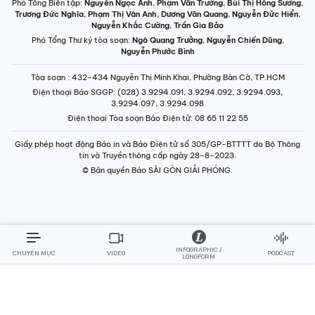
Phó Tổng Biên tập:
Nguyễn Ngọc Anh
,
Phạm Văn Trường
,
Bùi Thị Hồng Sương
,
Trương Đức Nghĩa
,
Phạm Thị Vân Anh
,
Dương Văn Quang
,
Nguyễn Đức Hiển
,
Nguyễn Khắc Cường
,
Trần Gia Bảo
Phó Tổng Thư ký tòa soạn:
Ngô Quang Trưởng
,
Nguyễn Chiến Dũng
,
Nguyễn Phước Bình
Tòa soạn
: 432-434 Nguyễn Thị Minh Khai, Phường Bàn Cờ, TP.HCM
Điện thoại Báo SGGP
: (028) 3.9294.091, 3.9294.092, 3.9294.093,
3.9294.097, 3.9294.098
Điện thoại Tòa soạn Báo Điện tử
: 08 65 11 22 55
Giấy phép hoạt động Báo in và Báo Điện tử số 305/GP-BTTTT do Bộ Thông
tin và Truyền thông cấp ngày 28-8-2023.
© Bản quyền Báo SÀI GÒN GIẢI PHÓNG.
INFOGRAPHIC /
CHUYÊN MỤC
VIDEO
PODCAST
LONGFORM