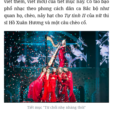
viết thêm, viết mới) của tiết mục này. Cô táo bạo
phổ nhạc theo phong cách dân ca Bắc bộ như
quan họ, chèo, nảy hạt cho
Tự tình II
của nữ thi
sĩ Hồ Xuân Hương và một câu chèo cổ.
Tiết mục "Từ chối nhẹ nhàng thôi"