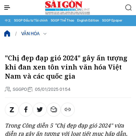
中文
SGGP Đầu tư Tài chính
SGGP Thể Thao
English Edition
SGGP Epaper
VĂN HÓA
"Chị đẹp đạp gió 2024" gây ấn tượng
khi đan xen tôn vinh văn hóa Việt
Nam và các quốc gia
SGGPO
05/01/2025 01:54
Trong Công diễn 5 "
Chị đẹp đạp gió 2024"
vừa
diễn ra gây ấn tượng với loạt tiết mục hấp dẫn,