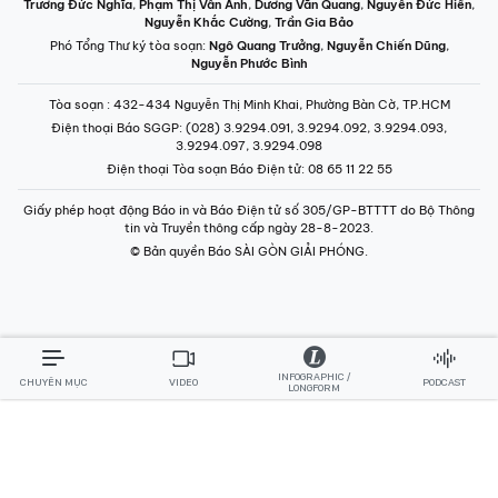
Trương Đức Nghĩa
,
Phạm Thị Vân Anh
,
Dương Văn Quang
,
Nguyễn Đức Hiển
,
Nguyễn Khắc Cường
,
Trần Gia Bảo
Phó Tổng Thư ký tòa soạn:
Ngô Quang Trưởng
,
Nguyễn Chiến Dũng
,
Nguyễn Phước Bình
Tòa soạn
: 432-434 Nguyễn Thị Minh Khai, Phường Bàn Cờ, TP.HCM
Điện thoại Báo SGGP
: (028) 3.9294.091, 3.9294.092, 3.9294.093,
3.9294.097, 3.9294.098
Điện thoại Tòa soạn Báo Điện tử
: 08 65 11 22 55
Giấy phép hoạt động Báo in và Báo Điện tử số 305/GP-BTTTT do Bộ Thông
tin và Truyền thông cấp ngày 28-8-2023.
© Bản quyền Báo SÀI GÒN GIẢI PHÓNG.
INFOGRAPHIC /
CHUYÊN MỤC
VIDEO
PODCAST
LONGFORM