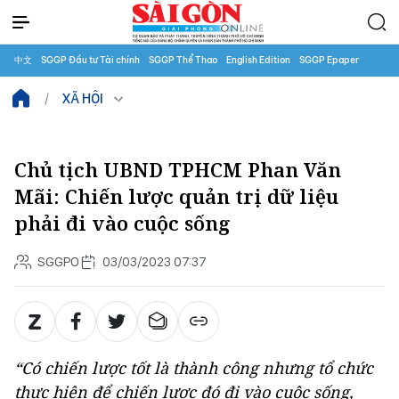
中文
SGGP Đầu tư Tài chính
SGGP Thể Thao
English Edition
SGGP Epaper
XÃ HỘI
Chủ tịch UBND TPHCM Phan Văn
Mãi: Chiến lược quản trị dữ liệu
phải đi vào cuộc sống
SGGPO
03/03/2023 07:37
“Có chiến lược tốt là thành công nhưng tổ chức
thực hiện để chiến lược đó đi vào cuộc sống,