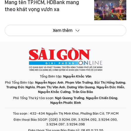
Mang tên TP.HCM, HDBank mang
theo khát vọng vươn xa
Xem thêm
Tổng Biên tập:
Nguyễn Khắc Văn
Phó Tổng Biên tập:
Nguyễn Ngọc Anh
,
Phạm Văn Trường
,
Bùi Thị Hồng Sương
,
Trương Đức Nghĩa
,
Phạm Thị Vân Anh
,
Dương Văn Quang
,
Nguyễn Đức Hiển
,
Nguyễn Khắc Cường
,
Trần Gia Bảo
Phó Tổng Thư ký tòa soạn:
Ngô Quang Trưởng
,
Nguyễn Chiến Dũng
,
Nguyễn Phước Bình
Tòa soạn
: 432-434 Nguyễn Thị Minh Khai, Phường Bàn Cờ, TP.HCM
Điện thoại Báo SGGP
: (028) 3.9294.091, 3.9294.092, 3.9294.093,
3.9294.097, 3.9294.098
Điện thoại Tòa soạn Báo Điện tử
: 08 65 11 22 55