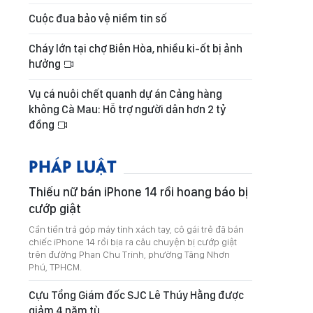
Cuộc đua bảo vệ niềm tin số
Cháy lớn tại chợ Biên Hòa, nhiều ki-ốt bị ảnh
hưởng
Vụ cá nuôi chết quanh dự án Cảng hàng
không Cà Mau: Hỗ trợ người dân hơn 2 tỷ
đồng
PHÁP LUẬT
Thiếu nữ bán iPhone 14 rồi hoang báo bị
cướp giật
Cần tiền trả góp máy tính xách tay, cô gái trẻ đã bán
chiếc iPhone 14 rồi bịa ra câu chuyện bị cướp giật
trên đường Phan Chu Trinh, phường Tăng Nhơn
Phú, TPHCM.
Cựu Tổng Giám đốc SJC Lê Thúy Hằng được
giảm 4 năm tù