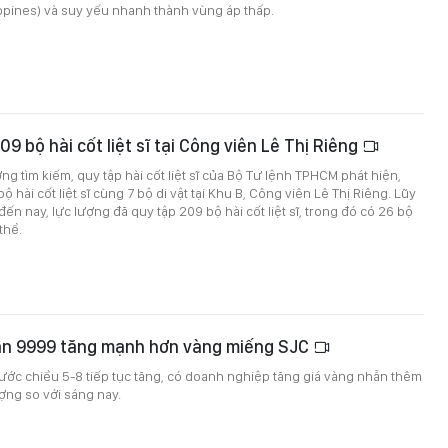
ppines) và suy yếu nhanh thành vùng áp thấp.
9 bộ hài cốt liệt sĩ tại Công viên Lê Thị Riêng
ng tìm kiếm, quy tập hài cốt liệt sĩ của Bộ Tư lệnh TPHCM phát hiện,
ộ hài cốt liệt sĩ cùng 7 bộ di vật tại Khu B, Công viên Lê Thị Riêng. Lũy
ến nay, lực lượng đã quy tập 209 bộ hài cốt liệt sĩ, trong đó có 26 bộ
 thể.
ẫn 9999 tăng mạnh hơn vàng miếng SJC
ước chiều 5-8 tiếp tục tăng, có doanh nghiệp tăng giá vàng nhẫn thêm
ượng so với sáng nay.