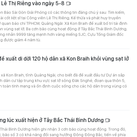
n Lê Thị Riêng vào ngày 5-8
rên Báo Sài Gòn Giải Phóng có các thông tin đáng chú ý sau: Tìm kiếm,
i cốt liệt sĩ tại Công viên Lê Thị Riêng; Kế thừa và phát huy truyền
 quan báo chí TPHCM; Quảng Ngãi: Xã Kon Braih đề xuất bố trí tái định
n vùng sạt lở; Ba cơn bão cùng hoạt động ở Tây Bắc Thái Bình Dương;
vàng nhẫn 9999 tăng mạnh hơn vàng miếng SJC; Cựu Tổng Giám đốc
g được giảm 4 năm tù.
ề xuất di dời 120 hộ dân xã Kon Braih khỏi vùng sạt lở
xã Kon Braih, tỉnh Quảng Ngãi, cho biết đã đề xuất đầu tư Dự án sắp
ịnh dân cư tập trung khu vực sạt lở sông Đăk Snghé, đoạn qua thôn 5,
 toàn tính mạng và ổn định cuộc sống cho các hộ dân trong vùng có
ng lúc xuất hiện ở Tây Bắc Thái Bình Dương
 Thái Bình Dương hiện ghi nhận 3 cơn bão cùng hoạt động. Trong đó,
8, bão số 3 có khả năng đổi sang hướng Đông Đông Bắc, tiến về phía