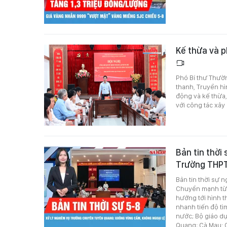
Kế thừa và p
Phó Bí thư Thườ
thanh, Truyền h
động và kế thừa
với công tác xâ
Bản tin thời 
Trường THP
Bản tin thời sự 
Chuyển mạnh từ 
hướng tới hình th
nhanh tiến độ tìm
nước; Bộ giáo dụ
Quang; Cà Mau: C