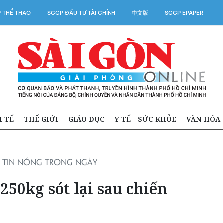
 THỂ THAO
SGGP ĐẦU TƯ TÀI CHÍNH
中文版
SGGP EPAPER
H TẾ
THẾ GIỚI
GIÁO DỤC
Y TẾ - SỨC KHỎE
VĂN HÓA
TIN NÓNG TRONG NGÀY
50kg sót lại sau chiến