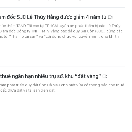
ám đốc SJC Lê Thúy Hằng được giảm 4 năm tù
húc thẩm TAND Tối cao tại TPHCM tuyên án phúc thẩm bị cáo Lê Thúy
Giám đốc Công ty TNHH MTV Vàng bạc đá quý Sài Gòn (SJC), cùng các
 tội “Tham ô tài sản” và “Lợi dụng chức vụ, quyền hạn trong khi thi
thuê ngắn hạn nhiều trụ sở, khu “đất vàng”
tâm phát triển quỹ đất tỉnh Cà Mau cho biết vừa có thông báo cho thuê
ất, thửa đất và tài sản trên đất.