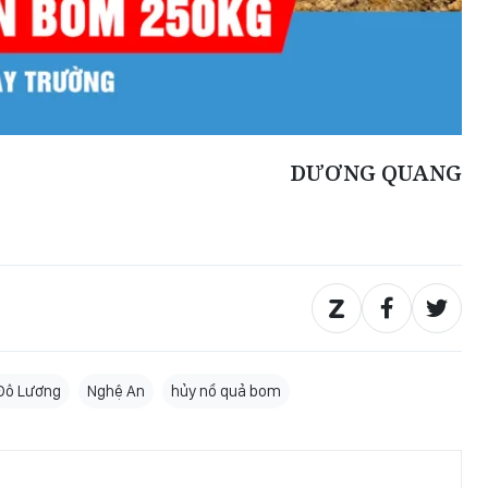
DƯƠNG QUANG
Đô Lương
Nghệ An
hủy nổ quả bom