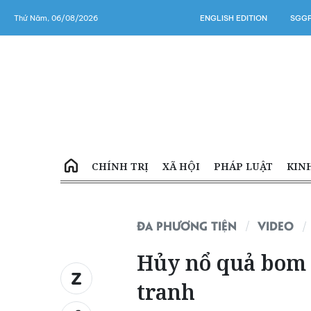
Thứ Năm, 06/08/2026
ENGLISH EDITION
SGGP
CHÍNH TRỊ
XÃ HỘI
PHÁP LUẬT
KIN
ĐA PHƯƠNG TIỆN
VIDEO
Hủy nổ quả bom 2
tranh