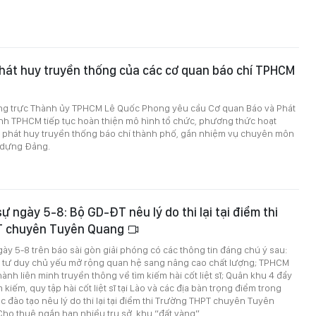
hát huy truyền thống của các cơ quan báo chí TPHCM
ng trực Thành ủy TPHCM Lê Quốc Phong yêu cầu Cơ quan Báo và Phát
ình TPHCM tiếp tục hoàn thiện mô hình tổ chức, phương thức hoạt
, phát huy truyền thống báo chí thành phố, gắn nhiệm vụ chuyên môn
y dựng Đảng.
sự ngày 5-8: Bộ GD-ĐT nêu lý do thi lại tại điểm thi
T chuyên Tuyên Quang
ngày 5-8 trên báo sài gòn giải phóng có các thông tin đáng chú ý sau:
tư duy chủ yếu mở rộng quan hệ sang nâng cao chất lượng; TPHCM
ành liên minh truyền thông về tìm kiếm hài cốt liệt sĩ; Quân khu 4 đẩy
 kiếm, quy tập hài cốt liệt sĩ tại Lào và các địa bàn trọng điểm trong
c đào tạo nêu lý do thi lại tại điểm thi Trường THPT chuyên Tuyên
ho thuê ngắn hạn nhiều trụ sở, khu “đất vàng”...