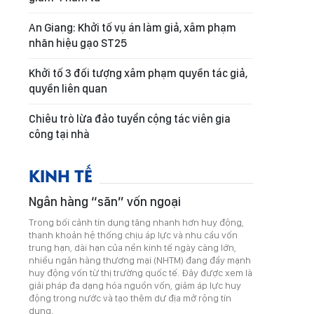
An Giang: Khởi tố vụ án làm giả, xâm phạm
nhãn hiệu gạo ST25
Khởi tố 3 đối tượng xâm phạm quyền tác giả,
quyền liên quan
Chiêu trò lừa đảo tuyển cộng tác viên gia
công tại nhà
KINH TẾ
Ngân hàng “săn” vốn ngoại
Trong bối cảnh tín dụng tăng nhanh hơn huy động,
thanh khoản hệ thống chịu áp lực và nhu cầu vốn
trung hạn, dài hạn của nền kinh tế ngày càng lớn,
nhiều ngân hàng thương mại (NHTM) đang đẩy mạnh
huy động vốn từ thị trường quốc tế. Đây được xem là
giải pháp đa dạng hóa nguồn vốn, giảm áp lực huy
động trong nước và tạo thêm dư địa mở rộng tín
dụng.