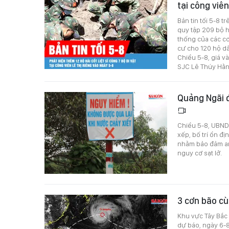
tại công viê
Bản tin tối 5-8 t
quy tập 209 bộ hà
thống của các cơ
cư cho 120 hộ dâ
Chiều 5-8, giá 
SJC Lê Thúy Hằn
Quảng Ngãi đ
Chiều 5-8, UBND 
xếp, bố trí ổn đ
nhằm bảo đảm an
nguy cơ sạt lở.
3 cơn bão cù
Khu vực Tây Bắc
dự báo, ngày 6-