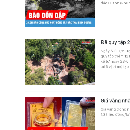
đảo Luzon (Phili
Đã quy tập 20
Ngày 5-8, lực lượ
quy tập thêm 12 b
kế từ ngày 23-6 đ
tại 6 vị trí mộ tập
Giá vàng nh
Giá vàng trong n
1,3 triệu đồng/l