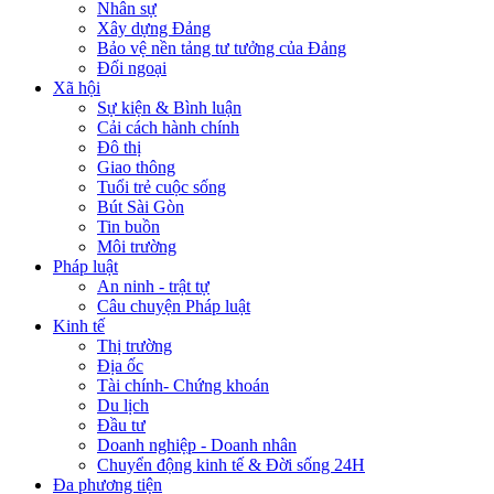
Nhân sự
Xây dựng Đảng
Bảo vệ nền tảng tư tưởng của Đảng
Đối ngoại
Xã hội
Sự kiện & Bình luận
Cải cách hành chính
Đô thị
Giao thông
Tuổi trẻ cuộc sống
Bút Sài Gòn
Tin buồn
Môi trường
Pháp luật
An ninh - trật tự
Câu chuyện Pháp luật
Kinh tế
Thị trường
Địa ốc
Tài chính- Chứng khoán
Du lịch
Đầu tư
Doanh nghiệp - Doanh nhân
Chuyển động kinh tế & Đời sống 24H
Đa phương tiện