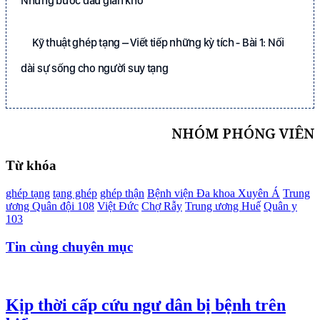
Những bước đầu gian khó
Kỹ thuật ghép tạng – Viết tiếp những kỳ tích - Bài 1: Nối
dài sự sống cho người suy tạng
NHÓM PHÓNG VIÊN
Từ khóa
ghép tạng
tạng ghép
ghép thận
Bệnh viện Đa khoa Xuyên Á
Trung
ương Quân đội 108
Việt Đức
Chợ Rẫy
Trung ương Huế
Quân y
103
Tin cùng chuyên mục
Kịp thời cấp cứu ngư dân bị bệnh trên