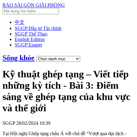
BÁO SÀI GÒN GIẢI PHÓNG
中文
SGGP Đầu tư Tài chính
SGGP Thể Thao
English Edition
SGGP Epaper
Sống khỏe
Kỹ thuật ghép tạng – Viết tiếp
những kỳ tích - Bài 3: Điểm
sáng về ghép tạng của khu vực
và thế giới
SGGP
28/02/2024 10:39
Tại Hội nghị Ghép tạng châu Á với chủ đề “Vượt qua đại dịch -