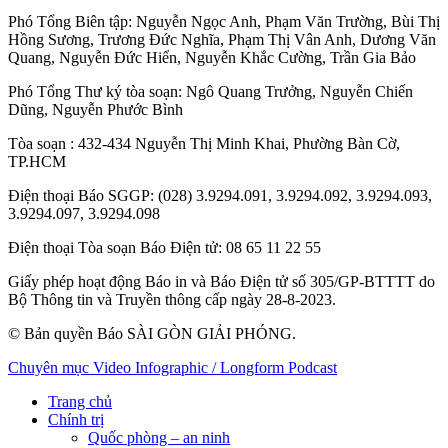
Phó Tổng Biên tập:
Nguyễn Ngọc Anh
,
Phạm Văn Trường
,
Bùi Thị
Hồng Sương
,
Trương Đức Nghĩa
,
Phạm Thị Vân Anh
,
Dương Văn
Quang
,
Nguyễn Đức Hiển
,
Nguyễn Khắc Cường
,
Trần Gia Bảo
Phó Tổng Thư ký tòa soạn:
Ngô Quang Trưởng
,
Nguyễn Chiến
Dũng
,
Nguyễn Phước Bình
Tòa soạn
: 432-434 Nguyễn Thị Minh Khai, Phường Bàn Cờ,
TP.HCM
Điện thoại Báo SGGP
: (028) 3.9294.091, 3.9294.092, 3.9294.093,
3.9294.097, 3.9294.098
Điện thoại Tòa soạn Báo Điện tử
: 08 65 11 22 55
Giấy phép hoạt động Báo in và Báo Điện tử số 305/GP-BTTTT do
Bộ Thông tin và Truyền thông cấp ngày 28-8-2023.
© Bản quyền Báo SÀI GÒN GIẢI PHÓNG.
Chuyên mục
Video
Infographic / Longform
Podcast
Trang chủ
Chính trị
Quốc phòng – an ninh