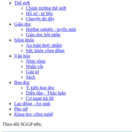
Thế giới
Chính trường thế giới
Hồ sơ - tư liệu
Chuyện đó đây
Giáo dục
Hướng nghiệp - tuyển sinh
Giáo dục hội nhập
Sống khỏe
An toàn thực phẩm
Sức khỏe cộng đồng
Văn hóa
Nhịp sống
Nhân vật
Giải trí
Sách
Bạn đọc
Ý kiến bạn đọc
Diễn đàn - Thảo luận
Cơ quan trả lời
Lao động - An sinh
Phụ nữ
Khoa học công nghệ
Theo dõi SGGP trên: