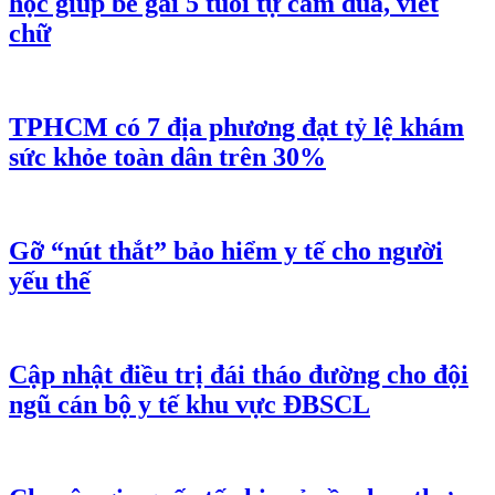
học giúp bé gái 5 tuổi tự cầm đũa, viết
chữ
TPHCM có 7 địa phương đạt tỷ lệ khám
sức khỏe toàn dân trên 30%
Gỡ “nút thắt” bảo hiểm y tế cho người
yếu thế
Cập nhật điều trị đái tháo đường cho đội
ngũ cán bộ y tế khu vực ĐBSCL