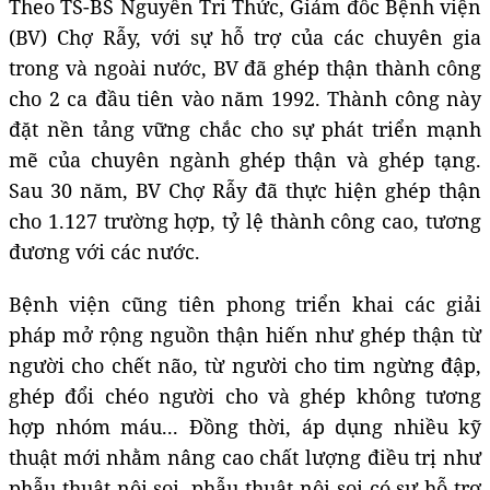
Theo TS-BS Nguyễn Tri Thức, Giám đốc Bệnh viện
(BV) Chợ Rẫy, với sự hỗ trợ của các chuyên gia
trong và ngoài nước, BV đã ghép thận thành công
cho 2 ca đầu tiên vào năm 1992. Thành công này
đặt nền tảng vững chắc cho sự phát triển mạnh
mẽ của chuyên ngành ghép thận và ghép tạng.
Sau 30 năm, BV Chợ Rẫy đã thực hiện ghép thận
cho 1.127 trường hợp, tỷ lệ thành công cao, tương
đương với các nước.
Bệnh viện cũng tiên phong triển khai các giải
pháp mở rộng nguồn thận hiến như ghép thận từ
người cho chết não, từ người cho tim ngừng đập,
ghép đổi chéo người cho và ghép không tương
hợp nhóm máu... Đồng thời, áp dụng nhiều kỹ
thuật mới nhằm nâng cao chất lượng điều trị như
phẫu thuật nội soi, phẫu thuật nội soi có sự hỗ trợ