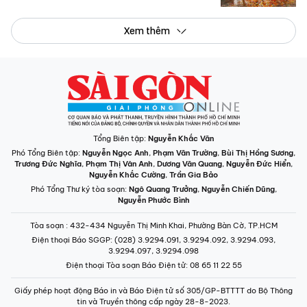
Xem thêm
Tổng Biên tập:
Nguyễn Khắc Văn
Phó Tổng Biên tập:
Nguyễn Ngọc Anh
,
Phạm Văn Trường
,
Bùi Thị Hồng Sương
,
Trương Đức Nghĩa
,
Phạm Thị Vân Anh
,
Dương Văn Quang
,
Nguyễn Đức Hiển
,
Nguyễn Khắc Cường
,
Trần Gia Bảo
Phó Tổng Thư ký tòa soạn:
Ngô Quang Trưởng
,
Nguyễn Chiến Dũng
,
Nguyễn Phước Bình
Tòa soạn
: 432-434 Nguyễn Thị Minh Khai, Phường Bàn Cờ, TP.HCM
Điện thoại Báo SGGP
: (028) 3.9294.091, 3.9294.092, 3.9294.093,
3.9294.097, 3.9294.098
Điện thoại Tòa soạn Báo Điện tử
: 08 65 11 22 55
Giấy phép hoạt động Báo in và Báo Điện tử số 305/GP-BTTTT do Bộ Thông
tin và Truyền thông cấp ngày 28-8-2023.