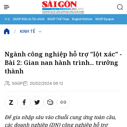
中文
SGGP Đầu tư Tài chính
SGGP Thể Thao
English Edition
SGGP Epaper
KINH TẾ
Ngành công nghiệp hỗ trợ "lột xác" -
Bài 2: Gian nan hành trình... trưởng
thành
SGGP
20/02/2024 06:12
Để gia nhập sâu vào chuỗi cung ứng toàn cầu,
các doanh nghiệp (DN) công nghiệp hỗ trợ