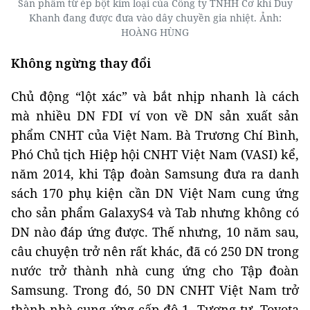
Sản phẩm từ ép bột kim loại của Công ty TNHH Cơ khí Duy
Khanh đang được đưa vào dây chuyền gia nhiệt. Ảnh:
HOÀNG HÙNG
Không ngừng thay đổi
Chủ động “lột xác” và bắt nhịp nhanh là cách
mà nhiều DN FDI ví von về DN sản xuất sản
phẩm CNHT của Việt Nam. Bà Trương Chí Bình,
Phó Chủ tịch Hiệp hội CNHT Việt Nam (VASI) kể,
năm 2014, khi Tập đoàn Samsung đưa ra danh
sách 170 phụ kiện cần DN Việt Nam cung ứng
cho sản phẩm GalaxyS4 và Tab nhưng không có
DN nào đáp ứng được. Thế nhưng, 10 năm sau,
câu chuyện trở nên rất khác, đã có 250 DN trong
nước trở thành nhà cung ứng cho Tập đoàn
Samsung. Trong đó, 50 DN CNHT Việt Nam trở
thành nhà cung ứng cấp độ 1. Tương tự, Toyota