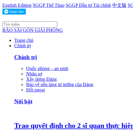
English Edition
SGGP Thể Thao
SGGP Đầu tư Tài chính
中文版
SG
BÁO SÀI GÒN GIẢI PHÓNG
Trang chủ
Chính trị
Chính trị
Quốc phòng – an ninh
Nhân sự
Xây dựng Đảng
Bảo vệ nền tảng tư tưởng của Đảng
Đối ngoại
Nổi bật
Trao quyết định cho 2 sĩ quan thực hiệ