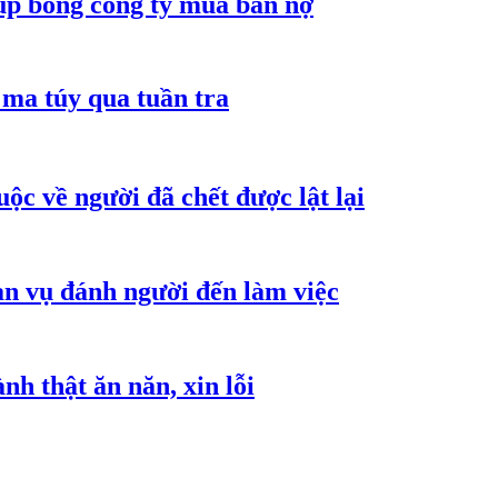
núp bóng công ty mua bán nợ
ma túy qua tuần tra
ộc về người đã chết được lật lại
an vụ đánh người đến làm việc
h thật ăn năn, xin lỗi