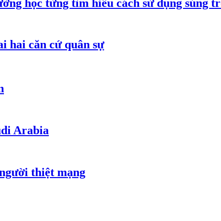
ường học từng tìm hiểu cách sử dụng súng t
ai hai căn cứ quân sự
n
udi Arabia
 người thiệt mạng