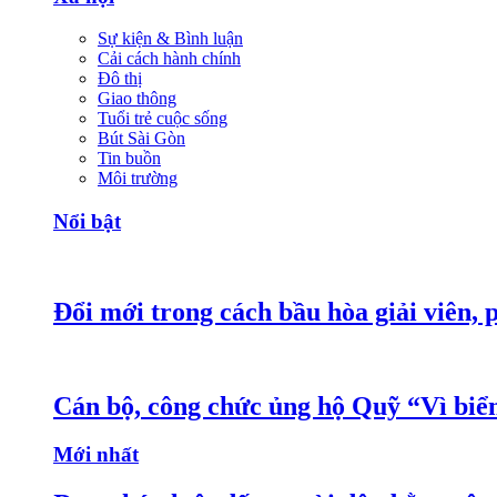
Sự kiện & Bình luận
Cải cách hành chính
Đô thị
Giao thông
Tuổi trẻ cuộc sống
Bút Sài Gòn
Tin buồn
Môi trường
Nổi bật
Đổi mới trong cách bầu hòa giải viên, 
Cán bộ, công chức ủng hộ Quỹ “Vì bi
Mới nhất