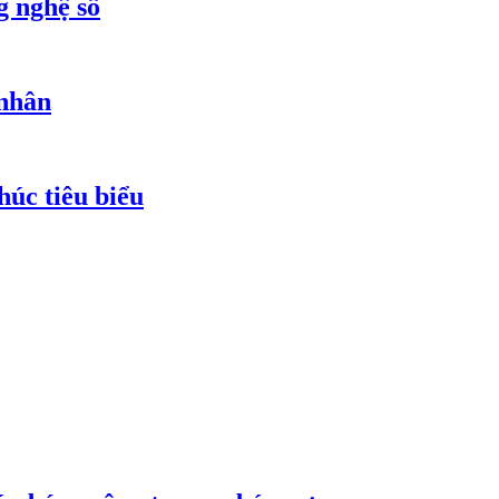
g nghệ số
 nhân
húc tiêu biểu