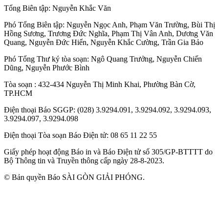
Tổng Biên tập:
Nguyễn Khắc Văn
Phó Tổng Biên tập:
Nguyễn Ngọc Anh
,
Phạm Văn Trường
,
Bùi Thị
Hồng Sương
,
Trương Đức Nghĩa
,
Phạm Thị Vân Anh
,
Dương Văn
Quang
,
Nguyễn Đức Hiển
,
Nguyễn Khắc Cường
,
Trần Gia Bảo
Phó Tổng Thư ký tòa soạn:
Ngô Quang Trưởng
,
Nguyễn Chiến
Dũng
,
Nguyễn Phước Bình
Tòa soạn
: 432-434 Nguyễn Thị Minh Khai, Phường Bàn Cờ,
TP.HCM
Điện thoại Báo SGGP
: (028) 3.9294.091, 3.9294.092, 3.9294.093,
3.9294.097, 3.9294.098
Điện thoại Tòa soạn Báo Điện tử
: 08 65 11 22 55
Giấy phép hoạt động Báo in và Báo Điện tử số 305/GP-BTTTT do
Bộ Thông tin và Truyền thông cấp ngày 28-8-2023.
© Bản quyền Báo SÀI GÒN GIẢI PHÓNG.