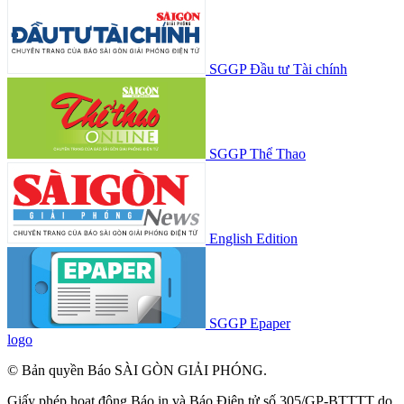
SGGP Đầu tư Tài chính
SGGP Thể Thao
English Edition
SGGP Epaper
logo
© Bản quyền Báo SÀI GÒN GIẢI PHÓNG.
Giấy phép hoạt động Báo in và Báo Điện tử số 305/GP-BTTTT do