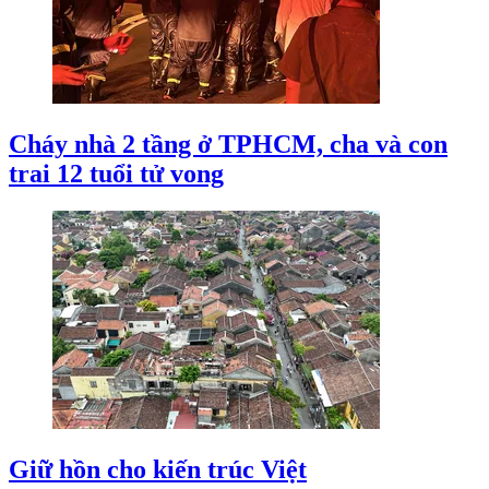
Cháy nhà 2 tầng ở TPHCM, cha và con
trai 12 tuổi tử vong
Giữ hồn cho kiến trúc Việt