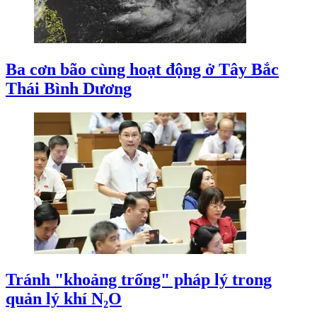
Ba cơn bão cùng hoạt động ở Tây Bắc
Thái Bình Dương
Tránh "khoảng trống" pháp lý trong
quản lý khí N₂O