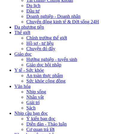
Tài chính- Chứng khoán
Du lịch
Đầu tư
Doanh nghiệp - Doanh nhân
Chuyển động kinh tế & Đời sống 24H
Đa phương tiện
Thế giới
Chính trường thế giới
Hồ sơ - tư liệu
Chuyện đó đây
Giáo dục
Hướng nghiệp - tuyển sinh
Giáo dục hội nhập
Y tế - Sức khỏe
An toàn thực phẩm
Sức khỏe cộng đồng
Văn hóa
Nhịp sống
Nhân vật
Giải trí
Sách
Nhịp cầu bạn đọc
Ý kiến bạn đọc
Diễn đàn - Thảo luận
Cơ quan trả lời