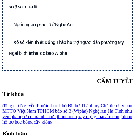
số 3 và mưa lũ
Ngổn ngang sau lũ ở Nghệ An
Xổ số kiến thiết Đồng Tháp hỗ trợ người dân phường Mỹ
Ngãi bị thiệt hại do bão Wipha
CẨM TUYẾT
Từ khóa
đồng chí Nguyễn Phước Lộc
Phó Bí thư Thành ủy
Chủ tịch Ủy ban
MTTQ Việt Nam TPHCM
bão số 3 (Wipha)
Nghệ An
Hà Tĩnh
nhu
yếu phẩm
sửa chữa nhà cửa
thuốc men
xây dựng mái ấm công đoàn
hỗ trợ học bổng
cây giống
Bình luận