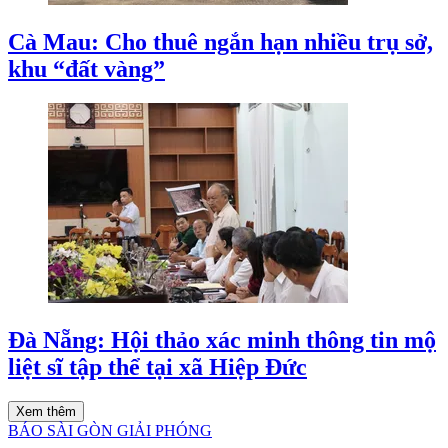
Cà Mau: Cho thuê ngắn hạn nhiều trụ sở,
khu “đất vàng”
Đà Nẵng: Hội thảo xác minh thông tin mộ
liệt sĩ tập thể tại xã Hiệp Đức
Xem thêm
BÁO SÀI GÒN GIẢI PHÓNG