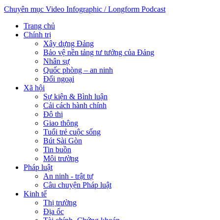
Chuyên mục
Video
Infographic / Longform
Podcast
Trang chủ
Chính trị
Xây dựng Đảng
Bảo vệ nền tảng tư tưởng của Đảng
Nhân sự
Quốc phòng – an ninh
Đối ngoại
Xã hội
Sự kiện & Bình luận
Cải cách hành chính
Đô thị
Giao thông
Tuổi trẻ cuộc sống
Bút Sài Gòn
Tin buồn
Môi trường
Pháp luật
An ninh - trật tự
Câu chuyện Pháp luật
Kinh tế
Thị trường
Địa ốc