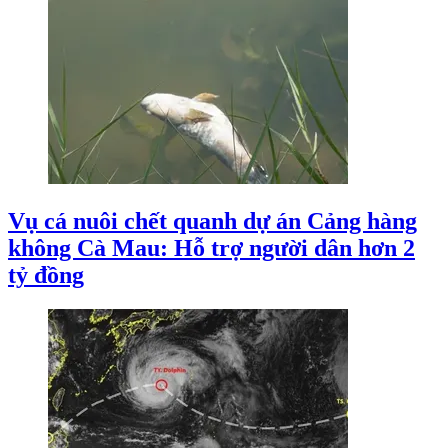
Vụ cá nuôi chết quanh dự án Cảng hàng
không Cà Mau: Hỗ trợ người dân hơn 2
tỷ đồng