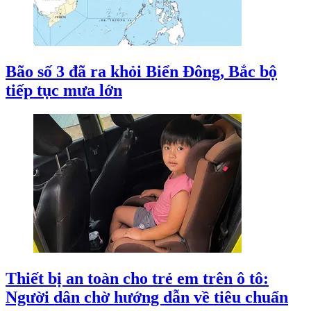
Bão số 3 đã ra khỏi Biển Đông, Bắc bộ
tiếp tục mưa lớn
Thiết bị an toàn cho trẻ em trên ô tô:
Người dân chờ hướng dẫn về tiêu chuẩn