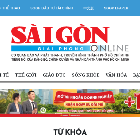
 THỂ THAO
SGGP ĐẦU TƯ TÀI CHÍNH
中文版
SGGP EPAPER
H TẾ
THẾ GIỚI
GIÁO DỤC
SỐNG KHỎE
VĂN HÓA
BẠ
TỪ KHÓA