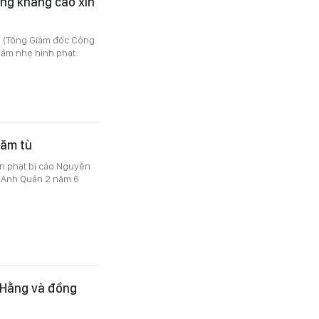
ng kháng cáo xin
g (Tổng Giám đốc Công
iảm nhẹ hình phạt.
năm tù
án phạt bị cáo Nguyễn
 Anh Quân 2 năm 6
 Hằng và đồng