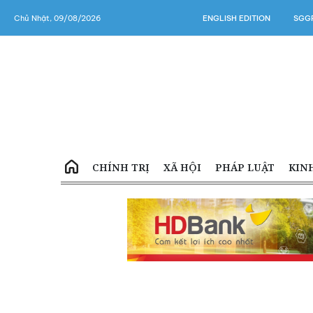
Chủ Nhật, 09/08/2026
ENGLISH EDITION
SGGP
CHÍNH TRỊ
XÃ HỘI
PHÁP LUẬT
KIN