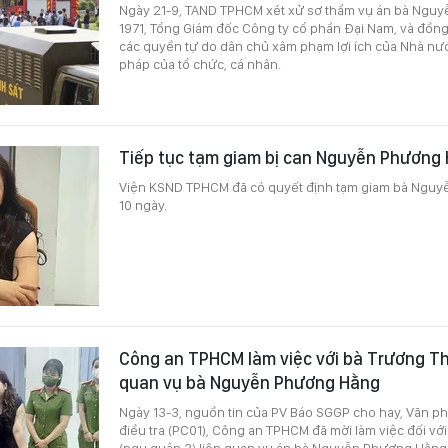
Ngày 21-9, TAND TPHCM xét xử sơ thẩm vụ án bà Ngu
1971, Tổng Giám đốc Công ty cổ phần Đại Nam, và đồng
các quyền tự do dân chủ xâm phạm lợi ích của Nhà nước
pháp của tổ chức, cá nhân.
Tiếp tục tạm giam bị can Nguyễn Phương
Viện KSND TPHCM đã có quyết định tạm giam bà Ngu
10 ngày.
Công an TPHCM làm việc với bà Trương Thị
quan vụ bà Nguyễn Phương Hằng
Ngày 13-3, nguồn tin của PV Báo SGGP cho hay, Văn p
điều tra (PC01), Công an TPHCM đã mời làm việc đối với
(ngụ quận 3) liên quan vụ án bà Nguyễn Phương Hằng 