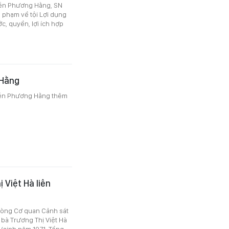
yễn Phương Hằng, SN
 phạm về tội Lợi dụng
, quyền, lợi ích hợp
 Hằng
yễn Phương Hằng thêm
 Việt Hà liên
hòng Cơ quan Cảnh sát
 bà Trương Thị Việt Hà
(sinh năm 1971, Tổng