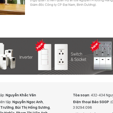
Giám đốc Công ty CP Đại Nam, Bình Dương).
tập:
Nguyễn Khắc Văn
Tòa soạn
: 432-434 Ngu
iên tập:
Nguyễn Ngọc Anh
,
Điện thoại Báo SGGP
: 
 Trường
,
Bùi Thị Hồng Sương
,
3.9294.098
ức Nghĩa
,
Phạm Thị Vân Anh
,