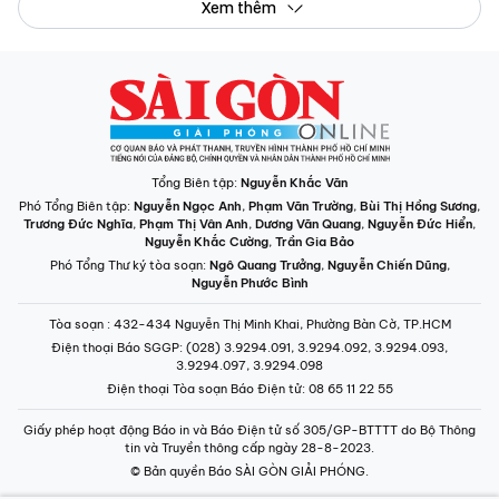
Xem thêm
Tổng Biên tập:
Nguyễn Khắc Văn
Phó Tổng Biên tập:
Nguyễn Ngọc Anh
,
Phạm Văn Trường
,
Bùi Thị Hồng Sương
,
Trương Đức Nghĩa
,
Phạm Thị Vân Anh
,
Dương Văn Quang
,
Nguyễn Đức Hiển
,
Nguyễn Khắc Cường
,
Trần Gia Bảo
Phó Tổng Thư ký tòa soạn:
Ngô Quang Trưởng
,
Nguyễn Chiến Dũng
,
Nguyễn Phước Bình
Tòa soạn
: 432-434 Nguyễn Thị Minh Khai, Phường Bàn Cờ, TP.HCM
Điện thoại Báo SGGP
: (028) 3.9294.091, 3.9294.092, 3.9294.093,
3.9294.097, 3.9294.098
Điện thoại Tòa soạn Báo Điện tử
: 08 65 11 22 55
Giấy phép hoạt động Báo in và Báo Điện tử số 305/GP-BTTTT do Bộ Thông
tin và Truyền thông cấp ngày 28-8-2023.
© Bản quyền Báo SÀI GÒN GIẢI PHÓNG.