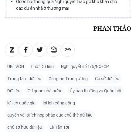
Quốc hội thông qua Nghị quyết tháo gỡ khó khăn cho
các dự án nhà ở thương mại
PHAN THẢO
UBTVQH
Luật Dữ liệu
Nghị quyết số 175/NQ-CP
Trung tâm dữ liệu
Công an Trung ương
Cơ sở dữ liệu
Dữ liệu
Cơ quan nhà nước
Ủy ban thường vụ Quốc hội
lợi ích quốc gia
lợi ích công cộng
quyền và lợi ích hợp pháp của chủ thể dữ liệu
chủ sở hữu dữ liệu
Lê Tấn Tới