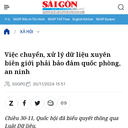
中文
SGGP Đầu tư Tài chính
SGGP Thể Thao
English Edition
SGGP Epaper
XÃ HỘI
Việc chuyển, xử lý dữ liệu xuyên
biên giới phải bảo đảm quốc phòng,
an ninh
SGGPO
30/11/2024 15:51
Chiều 30-11, Quốc hội đã biểu quyết thông qua
Luật Dữ liệu.