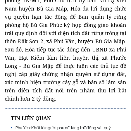
phòng TN-MT; Phó Chủ tịch Ủy ban MTTQ Việt
Nam huyện Bù Gia Mập, Hóa đã lợi dụng chức
vụ quyền hạn tác động để Ban quản lý rừng
phòng hộ Bù Gia Phúc ký hợp đồng giao khoán
trái quy định đối với diện tích đất rừng trồng tại
thôn Đăk Son 2, xã Phú Văn, huyện Bù Gia Mập.
Sau đó, Hóa tiếp tục tác động đến UBND xã Phú
Văn, Hạt Kiểm lâm liên huyện thị xã Phước
Long - Bù Gia Mập để thực hiện các thủ tục đề
nghị cấp giấy chứng nhận quyền sử dụng đất,
xác minh hiện trường cây gỗ và bán số lâm sản
trên diện tích đất nói trên nhằm thu lợi bất
chính hơn 2 tỷ đồng.
TIN LIÊN QUAN
Phú Yên: Khởi tố người phụ nữ tàng trữ động vật quý