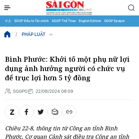
中文
SGGP Đầu tư Tài chính
SGGP Thể Thao
English Edition
SGGP Epaper
PHÁP LUẬT
Bình Phước: Khởi tố một phụ nữ lợi
dụng ảnh hưởng người có chức vụ
để trục lợi hơn 5 tỷ đồng
SGGPO
22/08/2024 08:09
Chiều 22-8, thông tin từ Công an tỉnh Bình
Phước, Cơ quan Cảnh sát điều tra Công an tỉnh