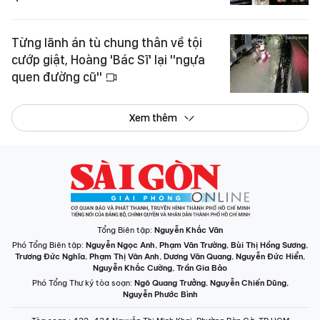
Từng lãnh án tù chung thân về tội
cướp giật, Hoàng 'Bác Sĩ' lại "ngựa
quen đường cũ"
Xem thêm
Tổng Biên tập:
Nguyễn Khắc Văn
Phó Tổng Biên tập:
Nguyễn Ngọc Anh
,
Phạm Văn Trường
,
Bùi Thị Hồng Sương
,
Trương Đức Nghĩa
,
Phạm Thị Vân Anh
,
Dương Văn Quang
,
Nguyễn Đức Hiển
,
Nguyễn Khắc Cường
,
Trần Gia Bảo
Phó Tổng Thư ký tòa soạn:
Ngô Quang Trưởng
,
Nguyễn Chiến Dũng
,
Nguyễn Phước Bình