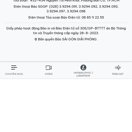
Tòa soạn
: 432-434 Nguyễn Thị Minh Khai, Phường Bàn Cờ, TP.HCM
Điện thoại Báo SGGP
: (028) 3.9294.091, 3.9294.092, 3.9294.093,
3.9294.097, 3.9294.098
Điện thoại Tòa soạn Báo Điện tử
: 08 65 11 22 55
Giấy phép hoạt động Báo in và Báo Điện tử số 305/GP-BTTTT do Bộ Thông
tin và Truyền thông cấp ngày 28-8-2023.
© Bản quyền Báo SÀI GÒN GIẢI PHÓNG.
INFOGRAPHIC /
CHUYÊN MỤC
VIDEO
PODCAST
LONGFORM