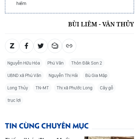
hiếm
BÙI LIÊM - VĂN THỦY
Nguyễn Hữu Hóa
Phú Văn
Thôn Đăk Son 2
UBND xã Phú Văn
Nguyễn Thị Hải
Bù Gia Mập
Long Thủy
TN-MT
Thị xã Phước Long
Cây gỗ
trục lợi
TIN CÙNG CHUYÊN MỤC