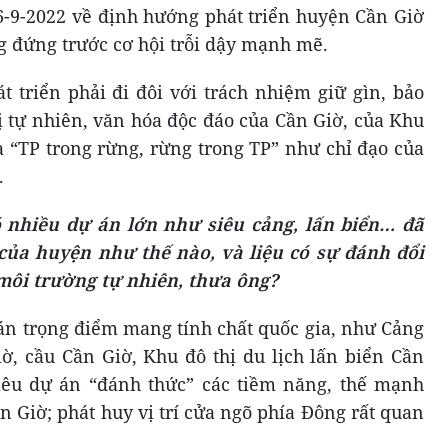
-9-2022 về định hướng phát triển huyện Cần Giờ
 đứng trước cơ hội trỗi dậy mạnh mẽ.
t triển phải đi đôi với trách nhiệm giữ gìn, bảo
ị tự nhiên, văn hóa độc đáo của Cần Giờ, của Khu
là “TP trong rừng, rừng trong TP” như chỉ đạo của
.
ó nhiều dự án lớn như siêu cảng, lấn biển… đã
 của huyện như thế nào, và liệu có sự đánh đổi
 môi trường tự nhiên, thưa ông?
 án trọng điểm mang tính chất quốc gia, như Cảng
ờ, cầu Cần Giờ, Khu đô thị du lịch lấn biển Cần
siêu dự án “đánh thức” các tiềm năng, thế mạnh
n Giờ; phát huy vị trí cửa ngõ phía Đông rất quan