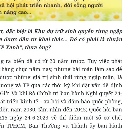
ơ, đặc biệt là Khu dự trữ sinh quyển rừng ngập
 được đầu tư khai thác… Đó có phải là thuận
TP Xanh”, thưa ông?
g ra biển đã có từ 20 năm trước. Tuy việc phát
o hàng chục năm nay, nhưng bài toán làm sao để
 được những giá trị sinh thái rừng ngập mặn, là
 ương và TP qua các thời kỳ khi đặt vấn đề định
Giờ. Và khi Bộ Chính trị ban hành Nghị quyết 24-
t triển kinh tế - xã hội và đảm bảo quốc phòng,
ến năm 2030, tầm nhìn đến 2045; Quốc hội ban
15 ngày 24-6-2023 về thí điểm một số cơ chế,
riển TPHCM; Ban Thường vụ Thành ủy ban hành