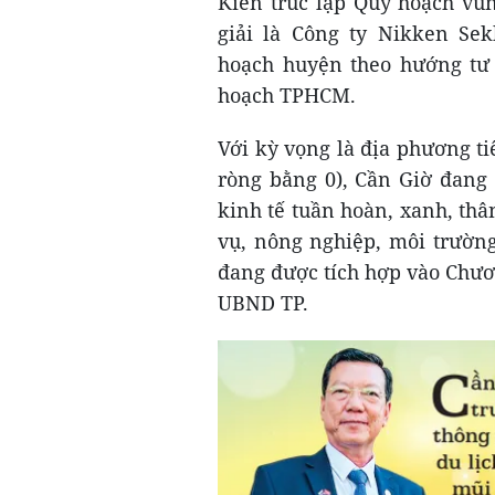
Kiến trúc lập Quy hoạch vù
giải là Công ty Nikken Sek
hoạch huyện theo hướng tư 
hoạch TPHCM.
Với kỳ vọng là địa phương ti
ròng bằng 0), Cần Giờ đang
kinh tế tuần hoàn, xanh, thân
vụ, nông nghiệp, môi trườn
đang được tích hợp vào Chươ
UBND TP.