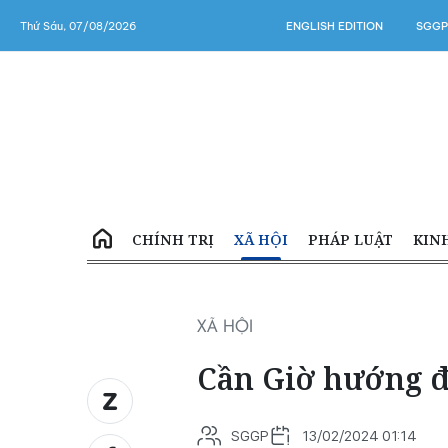
Thứ Sáu, 07/08/2026
ENGLISH EDITION
SGGP
CHÍNH TRỊ
XÃ HỘI
PHÁP LUẬT
KIN
XÃ HỘI
Cần Giờ hướng 
SGGP
13/02/2024 01:14