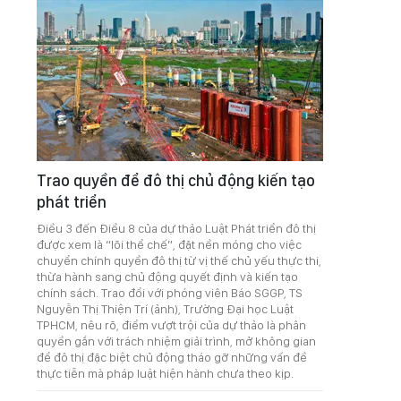
Trao quyền để đô thị chủ động kiến tạo
phát triển
Điều 3 đến Điều 8 của dự thảo Luật Phát triển đô thị
được xem là “lõi thể chế”, đặt nền móng cho việc
chuyển chính quyền đô thị từ vị thế chủ yếu thực thi,
thừa hành sang chủ động quyết định và kiến tạo
chính sách. Trao đổi với phóng viên Báo SGGP, TS
Nguyễn Thị Thiện Trí (ảnh), Trường Đại học Luật
TPHCM, nêu rõ, điểm vượt trội của dự thảo là phân
quyền gắn với trách nhiệm giải trình, mở không gian
để đô thị đặc biệt chủ động tháo gỡ những vấn đề
thực tiễn mà pháp luật hiện hành chưa theo kịp.