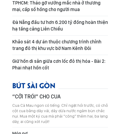
TPHCM: Tháo gỡ vướng mắc nhà ở thương
mại, cấp sổ hồng cho người mua
Đà Nẵng đầu tư hơn 6.200 tỷ đồng hoàn thiện
hạ tầng cảng Liên Chiểu
Khảo sát 4 dự án thuộc chương trình chỉnh
trang đô thị khu vực bờ Nam Kênh Đôi
Giữ hồn di sản giữa cơn lốc đô thị hóa - Bài 2:
Phai nhạt hồn cốt
BÚT SÀI GÒN
“CỞI TRÓI” CHO CUA
Cua Cà Mau ngon có tiếng. Chỉ ngặt hồi trước, có chỗ
cột cua bằng dây vải, dây dừa nước ngâm bùn chắc
nụi. Mua một ký cua mà phải “cõng” thêm hai, ba lạng
dây, ai cũng xót ruột!
Món nợ