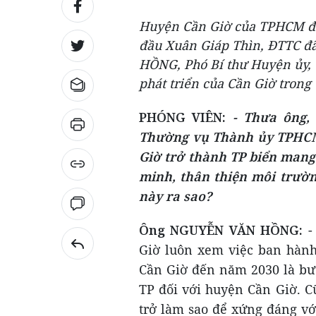
Huyện Cần Giờ của TPHCM đa
đầu Xuân Giáp Thìn, ĐTTC đ
HỒNG, Phó Bí thư Huyện ủy,
phát triển của Cần Giờ trong t
PHÓNG VIÊN:
- Thưa ông,
Thường vụ Thành ủy TPHCM 
Giờ trở thành TP biển mang
minh, thân thiện môi trườn
này ra sao?
Ông NGUYỄN VĂN HỒNG:
-
Giờ luôn xem việc ban hành
Cần Giờ đến năm 2030 là bướ
TP đối với huyện Cần Giờ. Cũ
trở làm sao để xứng đáng vớ