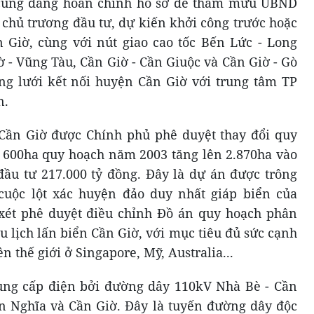
 cũng đang hoàn chỉnh hồ sơ để tham mưu UBND
chủ trương đầu tư, dự kiến khởi công trước hoặc
n Giờ, cùng với nút giao cao tốc Bến Lức - Long
 - Vũng Tàu, Cần Giờ - Cần Giuộc và Cần Giờ - Gò
ng lưới kết nối huyện Cần Giờ với trung tâm TP
n.
 Cần Giờ được Chính phủ phê duyệt thay đổi quy
ừ 600ha quy hoạch năm 2003 tăng lên 2.870ha vào
đầu tư 217.000 tỷ đồng. Đây là dự án được trông
cuộc lột xác huyện đảo duy nhất giáp biển của
ét phê duyệt điều chỉnh Đồ án quy hoạch phân
du lịch lấn biển Cần Giờ, với mục tiêu đủ sức cạnh
n thế giới ở Singapore, Mỹ, Australia...
ng cấp điện bởi đường dây 110kV Nhà Bè - Cần
An Nghĩa và Cần Giờ. Đây là tuyến đường dây độc