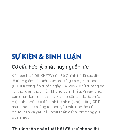
SỰ KIỆN & BÌNH LUẬN
Cơ cấu hợp lý, phát huy nguồn lực
Kế hoạch số 06-KH/TW của Bộ Chính trị đã xác định
lộ trình giảm tối thiểu 20% cơ sở giáo dục đại học
(GDĐH) công lập trước ngày 1-4-2027. Chủ trương đã
rõ, thời gian thực hiện không còn nhiều. Vì vậy, điều
cần quan tâm lúc này là việc sắp xếp sẽ được thực
hiện như thế nào để hình thành một hệ thống GDĐH
mạnh hơn, đáp ứng tốt hơn yêu cầu học tập của
người dân và yêu cầu phát triển đất nước trong giai
đoạn mới.
Thượng tôn pháp luật bắt đầu từ phòng thi