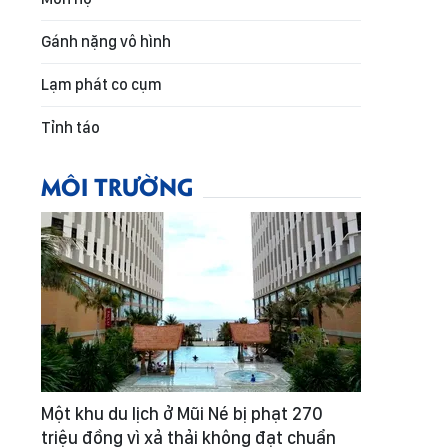
Gánh nặng vô hình
Lạm phát co cụm
Tỉnh táo
MÔI TRƯỜNG
Một khu du lịch ở Mũi Né bị phạt 270
triệu đồng vì xả thải không đạt chuẩn