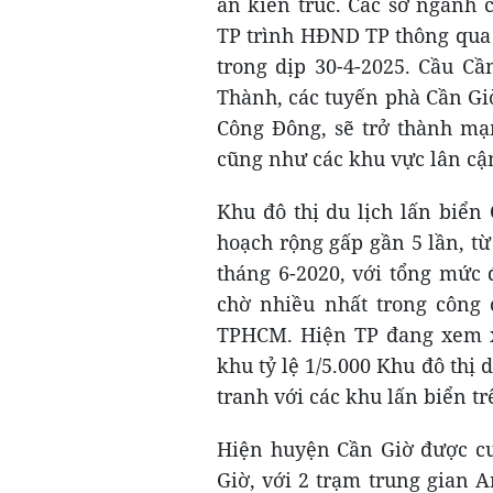
án kiến trúc. Các sở ngành
TP trình HĐND TP thông qua 
trong dịp 30-4-2025. Cầu Cầ
Thành, các tuyến phà Cần Giờ
Công Đông, sẽ trở thành mạ
cũng như các khu vực lân cậ
Khu đô thị du lịch lấn biển
hoạch rộng gấp gần 5 lần, t
tháng 6-2020, với tổng mức 
chờ nhiều nhất trong công 
TPHCM. Hiện TP đang xem x
khu tỷ lệ 1/5.000 Khu đô thị 
tranh với các khu lấn biển trê
Hiện huyện Cần Giờ được cu
Giờ, với 2 trạm trung gian 