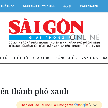
 THỂ THAO
SGGP ĐẦU TƯ TÀI CHÍNH
中文版
SGGP EPAPER
H TẾ
THẾ GIỚI
GIÁO DỤC
SỐNG KHỎE
VĂN HÓA
BẠ
đến thành phố xanh
Theo dõi Báo Sài Gòn Giải Phóng trên