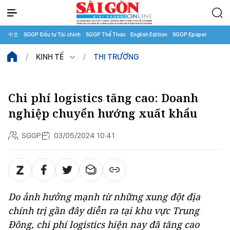
中文
SGGP Đầu tư Tài chính
SGGP Thể Thao
English Edition
SGGP Epaper
KINH TẾ
THỊ TRƯỜNG
Chi phí logistics tăng cao: Doanh
nghiệp chuyển hướng xuất khẩu
SGGP
03/05/2024 10:41
Do ảnh hưởng mạnh từ những xung đột địa
chính trị gần đây diễn ra tại khu vực Trung
Đông, chi phí logistics hiện nay đã tăng cao