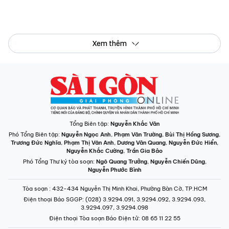
Xem thêm
Tổng Biên tập:
Nguyễn Khắc Văn
Phó Tổng Biên tập:
Nguyễn Ngọc Anh
,
Phạm Văn Trường
,
Bùi Thị Hồng Sương
,
Trương Đức Nghĩa
,
Phạm Thị Vân Anh
,
Dương Văn Quang
,
Nguyễn Đức Hiển
,
Nguyễn Khắc Cường
,
Trần Gia Bảo
Phó Tổng Thư ký tòa soạn:
Ngô Quang Trưởng
,
Nguyễn Chiến Dũng
,
Nguyễn Phước Bình
Tòa soạn
: 432-434 Nguyễn Thị Minh Khai, Phường Bàn Cờ, TP.HCM
Điện thoại Báo SGGP
: (028) 3.9294.091, 3.9294.092, 3.9294.093,
3.9294.097, 3.9294.098
Điện thoại Tòa soạn Báo Điện tử
: 08 65 11 22 55