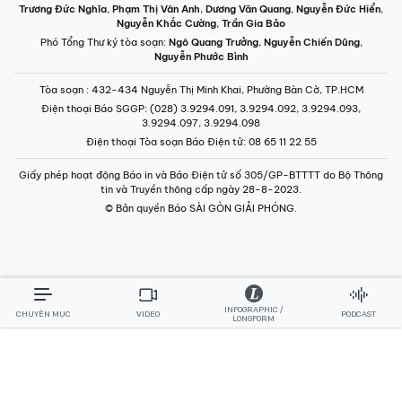
Trương Đức Nghĩa
,
Phạm Thị Vân Anh
,
Dương Văn Quang
,
Nguyễn Đức Hiển
,
Nguyễn Khắc Cường
,
Trần Gia Bảo
Phó Tổng Thư ký tòa soạn:
Ngô Quang Trưởng
,
Nguyễn Chiến Dũng
,
Nguyễn Phước Bình
Tòa soạn
: 432-434 Nguyễn Thị Minh Khai, Phường Bàn Cờ, TP.HCM
Điện thoại Báo SGGP
: (028) 3.9294.091, 3.9294.092, 3.9294.093,
3.9294.097, 3.9294.098
Điện thoại Tòa soạn Báo Điện tử
: 08 65 11 22 55
Giấy phép hoạt động Báo in và Báo Điện tử số 305/GP-BTTTT do Bộ Thông
tin và Truyền thông cấp ngày 28-8-2023.
© Bản quyền Báo SÀI GÒN GIẢI PHÓNG.
INFOGRAPHIC /
CHUYÊN MỤC
VIDEO
PODCAST
LONGFORM