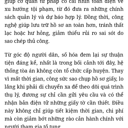
giúp cơ quan tư pháp có cái nhìn toàn diện về
xu hướng tội phạm, từ đó đưa ra những chính
sách quản lý và dự báo hợp lý. Đồng thời, công
nghệ giúp lưu trữ hồ sơ an toàn hơn, tránh thất
lạc hoặc hư hỏng, giảm thiểu rủi ro sai sót do
sao chép thủ công.
Từ góc độ người dân, số hóa đem lại sự thuận
tiện đáng kể, nhất là trong bối cảnh tới đây, hệ
thống tòa án không còn tổ chức cấp huyện. Thay
vì mất thời gian, công sức sao chụp hồ sơ giấy, lo
lắng khi phải di chuyển xa để theo dõi quá trình
thụ lý, đương sự chỉ cần gửi yêu cầu và có thể
nhận bản điện tử những giấy tờ cần thiết. Điều
này không chỉ giúp tiết kiệm thời gian, chi phí
mà còn giảm bớt những rào cản hành chính với
người tham gia tố tụng.