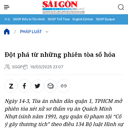
中文
SGGP Đầu tư Tài chính
SGGP Thể Thao
English Edition
SGGP Epaper
PHÁP LUẬT
Đột phá từ những phiên tòa số hóa
SGGP
19/03/2025 23:07
Ngày 14-3, Tòa án nhân dân quận 1, TPHCM mở
phiên tòa xét xử sơ thẩm vụ án Quách Minh
Nhựt (sinh năm 1991, ngụ quận 6) phạm tội “Cố
ý gây thương tích” theo điều 134 Bộ luật Hình sự