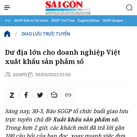
中文
SGGP Đầu tư Tài chính
SGGP Thể Thao
English Edition
SGGP Epaper
GIAO LƯU TRỰC TUYẾN
Dư địa lớn cho doanh nghiệp Việt
xuất khẩu sản phẩm số
SGGPO
30/03/2023 01:59
Sáng nay, 30-3, Báo SGGP tổ chức buổi giao lưu
trực tuyến chủ đề
Xuất khẩu sản phẩm số.
Trong hơn 2 giờ, các khách mời đã trả lời gần
100 câu hỏi của bạn đọc, xoay quanh việc đưa