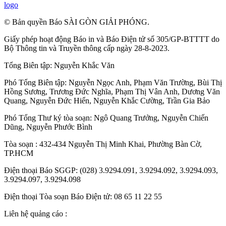
logo
© Bản quyền Báo SÀI GÒN GIẢI PHÓNG.
Giấy phép hoạt động Báo in và Báo Điện tử số 305/GP-BTTTT do
Bộ Thông tin và Truyền thông cấp ngày 28-8-2023.
Tổng Biên tập:
Nguyễn Khắc Văn
Phó Tổng Biên tập:
Nguyễn Ngọc Anh
,
Phạm Văn Trường
,
Bùi Thị
Hồng Sương
,
Trương Đức Nghĩa
,
Phạm Thị Vân Anh
,
Dương Văn
Quang
,
Nguyễn Đức Hiển
,
Nguyễn Khắc Cường
,
Trần Gia Bảo
Phó Tổng Thư ký tòa soạn:
Ngô Quang Trưởng
,
Nguyễn Chiến
Dũng
,
Nguyễn Phước Bình
Tòa soạn : 432-434 Nguyễn Thị Minh Khai, Phường Bàn Cờ,
TP.HCM
Điện thoại Báo SGGP: (028) 3.9294.091, 3.9294.092, 3.9294.093,
3.9294.097, 3.9294.098
Điện thoại Tòa soạn Báo Điện tử: 08 65 11 22 55
Liên hệ quảng cáo :