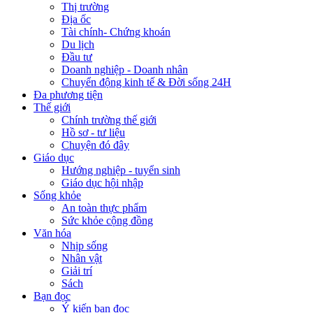
Thị trường
Địa ốc
Tài chính- Chứng khoán
Du lịch
Đầu tư
Doanh nghiệp - Doanh nhân
Chuyển động kinh tế & Đời sống 24H
Đa phương tiện
Thế giới
Chính trường thế giới
Hồ sơ - tư liệu
Chuyện đó đây
Giáo dục
Hướng nghiệp - tuyển sinh
Giáo dục hội nhập
Sống khỏe
An toàn thực phẩm
Sức khỏe cộng đồng
Văn hóa
Nhịp sống
Nhân vật
Giải trí
Sách
Bạn đọc
Ý kiến bạn đọc