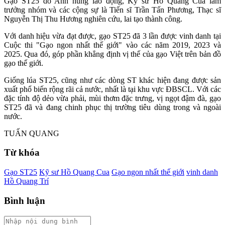
Gạo ST25 do Anh hùng lao động, Kỹ sư Hồ Quang Cua làm
trưởng nhóm và các cộng sự là Tiến sĩ Trần Tấn Phương, Thạc sĩ
Nguyễn Thị Thu Hương nghiên cứu, lai tạo thành công.
Với danh hiệu vừa đạt được, gạo ST25 đã 3 lần được vinh danh tại
Cuộc thi "Gạo ngon nhất thế giới" vào các năm 2019, 2023 và
2025. Qua đó, góp phần khẳng định vị thế của gạo Việt trên bản đồ
gạo thế giới.
Giống lúa ST25, cũng như các dòng ST khác hiện đang được sản
xuất phổ biến rộng rãi cả nước, nhất là tại khu vực ĐBSCL. Với các
đặc tính độ dẻo vừa phải, mùi thơm đặc trưng, vị ngọt đậm đà, gạo
ST25 đã và đang chinh phục thị trường tiêu dùng trong và ngoài
nước.
TUẤN QUANG
Từ khóa
Gạo ST25
Kỹ sư Hồ Quang Cua
Gạo ngon nhất thế giới
vinh danh
Hồ Quang Trí
Bình luận