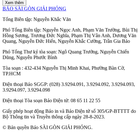
Xem thêm
BÁO SÀI GÒN GIẢI PHÓNG
Tổng Biên tập:
Nguyễn Khắc Văn
Phó Tổng Biên tập:
Nguyễn Ngọc Anh
,
Phạm Văn Trường
,
Bùi Thị
Hồng Sương
,
Trương Đức Nghĩa
,
Phạm Thị Vân Anh
,
Dương Văn
Quang
,
Nguyễn Đức Hiển
,
Nguyễn Khắc Cường
,
Trần Gia Bảo
Phó Tổng Thư ký tòa soạn:
Ngô Quang Trưởng
,
Nguyễn Chiến
Dũng
,
Nguyễn Phước Bình
Tòa soạn
: 432-434 Nguyễn Thị Minh Khai, Phường Bàn Cờ,
TP.HCM
Điện thoại Báo SGGP
: (028) 3.9294.091, 3.9294.092, 3.9294.093,
3.9294.097, 3.9294.098
Điện thoại Tòa soạn Báo Điện tử
: 08 65 11 22 55
Giấy phép hoạt động Báo in và Báo Điện tử số 305/GP-BTTTT do
Bộ Thông tin và Truyền thông cấp ngày 28-8-2023.
© Bản quyền Báo SÀI GÒN GIẢI PHÓNG.