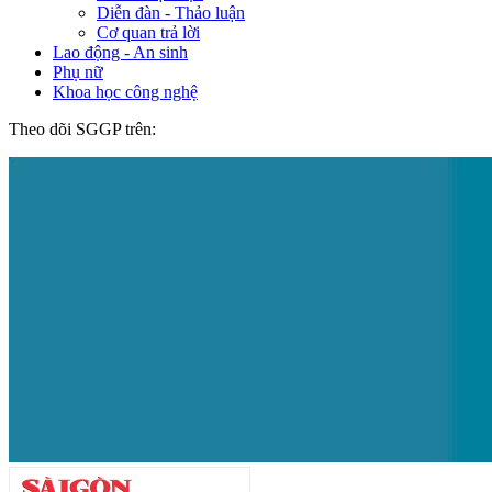
Diễn đàn - Thảo luận
Cơ quan trả lời
Lao động - An sinh
Phụ nữ
Khoa học công nghệ
Theo dõi SGGP trên: