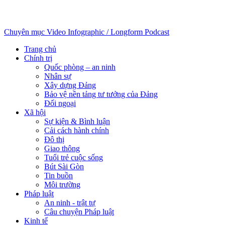
Chuyên mục
Video
Infographic / Longform
Podcast
Trang chủ
Chính trị
Quốc phòng – an ninh
Nhân sự
Xây dựng Đảng
Bảo vệ nền tảng tư tưởng của Đảng
Đối ngoại
Xã hội
Sự kiện & Bình luận
Cải cách hành chính
Đô thị
Giao thông
Tuổi trẻ cuộc sống
Bút Sài Gòn
Tin buồn
Môi trường
Pháp luật
An ninh - trật tự
Câu chuyện Pháp luật
Kinh tế