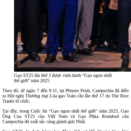
Gạo ST25 lần thứ 3 được vinh danh “Gạo ngon nhất
thế giới” năm 2025
Theo đó, từ ngày 7 đến 9-11, tại Phnom Penh, Campuchia đã diễn
ra Hội nghị Thương mại Lúa gạo Toàn cầu lần thứ 17 do The Rice
Trader tổ chức.
Tại đây, trong Cuộc thi “Gạo ngon nhất thế giới” năm 2025, Gạo
Ông Cua ST25 của Việt Nam và Gạo Phka Romdoul của
Campuchia đã xuất sắc cùng giành giải Nhất.