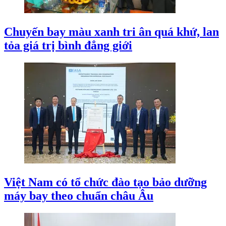
Chuyến bay màu xanh tri ân quá khứ, lan
tỏa giá trị bình đẳng giới
Việt Nam có tổ chức đào tạo bảo dưỡng
máy bay theo chuẩn châu Âu