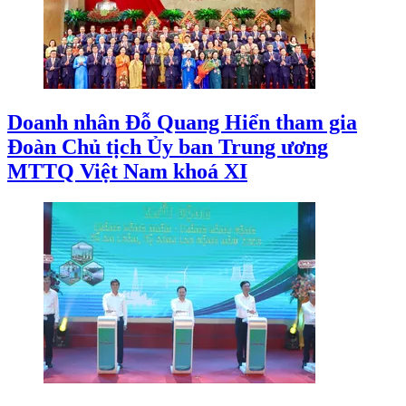
Doanh nhân Đỗ Quang Hiển tham gia
Đoàn Chủ tịch Ủy ban Trung ương
MTTQ Việt Nam khoá XI