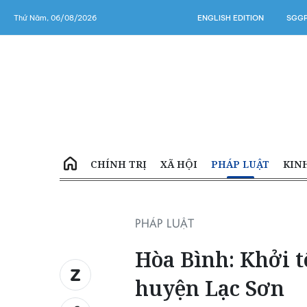
Thứ Năm, 06/08/2026
ENGLISH EDITION
SGGP
CHÍNH TRỊ
XÃ HỘI
PHÁP LUẬT
KIN
PHÁP LUẬT
Hòa Bình: Khởi 
huyện Lạc Sơn