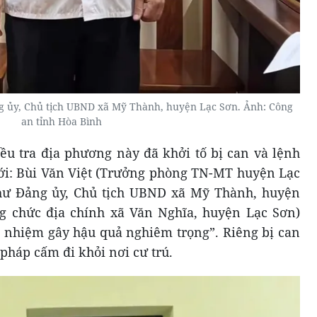
ảng ủy, Chủ tịch UBND xã Mỹ Thành, huyện Lạc Sơn. Ảnh: Công
an tỉnh Hòa Bình
iều tra địa phương này đã khởi tố bị can và lệnh
với: Bùi Văn Việt (Trưởng phòng TN-MT huyện Lạc
thư Đảng ủy, Chủ tịch UBND xã Mỹ Thành, huyện
g chức địa chính xã Văn Nghĩa, huyện Lạc Sơn)
h nhiệm gây hậu quả nghiêm trọng”. Riêng bị can
pháp cấm đi khỏi nơi cư trú.