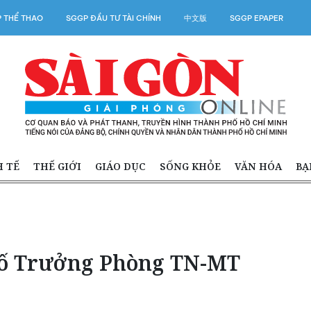
 THỂ THAO
SGGP ĐẦU TƯ TÀI CHÍNH
中文版
SGGP EPAPER
H TẾ
THẾ GIỚI
GIÁO DỤC
SỐNG KHỎE
VĂN HÓA
BẠ
tố Trưởng Phòng TN-MT