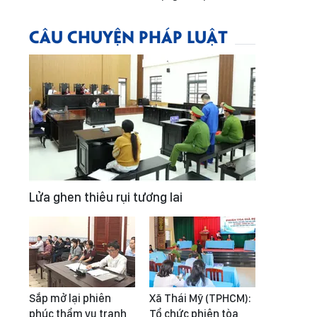
CÂU CHUYỆN PHÁP LUẬT
Lửa ghen thiêu rụi tương lai
Sắp mở lại phiên
Xã Thái Mỹ (TPHCM):
phúc thẩm vụ tranh
Tổ chức phiên tòa