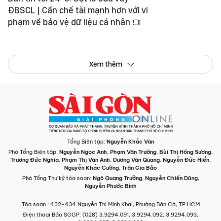
ĐBSCL | Cần chế tài mạnh hơn với vi
phạm về bảo vệ dữ liệu cá nhân
Xem thêm
Tổng Biên tập:
Nguyễn Khắc Văn
Phó Tổng Biên tập:
Nguyễn Ngọc Anh
,
Phạm Văn Trường
,
Bùi Thị Hồng Sương
,
Trương Đức Nghĩa
,
Phạm Thị Vân Anh
,
Dương Văn Quang
,
Nguyễn Đức Hiển
,
Nguyễn Khắc Cường
,
Trần Gia Bảo
Phó Tổng Thư ký tòa soạn:
Ngô Quang Trưởng
,
Nguyễn Chiến Dũng
,
Nguyễn Phước Bình
Tòa soạn
: 432-434 Nguyễn Thị Minh Khai, Phường Bàn Cờ, TP.HCM
Điện thoại Báo SGGP
: (028) 3.9294.091, 3.9294.092, 3.9294.093,