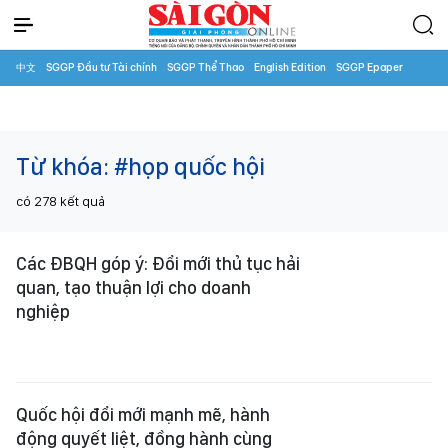
中文
SGGP Đầu tư Tài chính
SGGP Thể Thao
English Edition
SGGP Epaper
Từ khóa:
#họp quốc hội
có
278
kết quả
Các ĐBQH góp ý: Đổi mới thủ tục hải
quan, tạo thuận lợi cho doanh
nghiệp
Quốc hội đổi mới mạnh mẽ, hành
động quyết liệt, đồng hành cùng