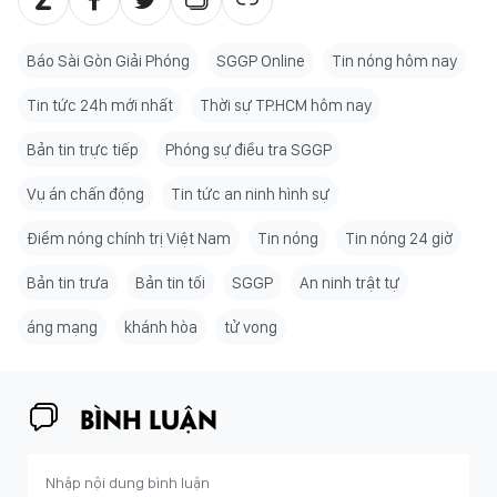
Báo Sài Gòn Giải Phóng
SGGP Online
Tin nóng hôm nay
Tin tức 24h mới nhất
Thời sự TP.HCM hôm nay
Bản tin trực tiếp
Phóng sự điều tra SGGP
Vụ án chấn động
Tin tức an ninh hình sự
Điểm nóng chính trị Việt Nam
Tin nóng
Tin nóng 24 giờ
Bản tin trưa
Bản tin tối
SGGP
An ninh trật tự
áng mạng
khánh hòa
tử vong
BÌNH LUẬN