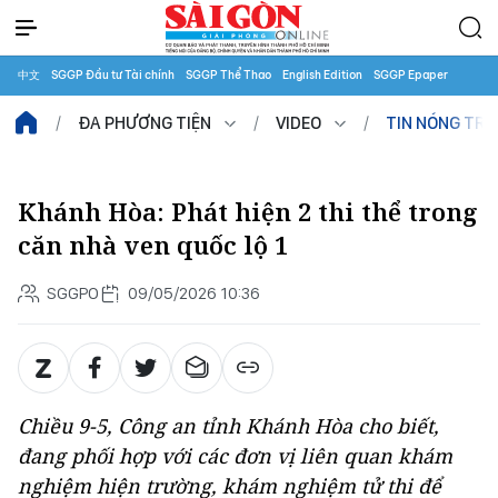
中文
SGGP Đầu tư Tài chính
SGGP Thể Thao
English Edition
SGGP Epaper
ĐA PHƯƠNG TIỆN
VIDEO
TIN NÓNG TR
Khánh Hòa: Phát hiện 2 thi thể trong
căn nhà ven quốc lộ 1
SGGPO
09/05/2026 10:36
Chiều 9-5, Công an tỉnh Khánh Hòa cho biết,
đang phối hợp với các đơn vị liên quan khám
nghiệm hiện trường, khám nghiệm tử thi để