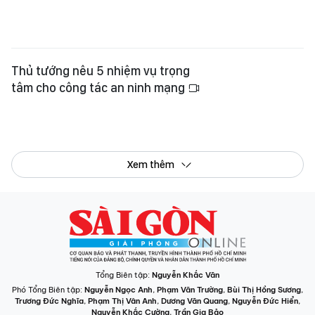
tâm cho công tác an ninh mạng
Xem thêm
Tổng Biên tập:
Nguyễn Khắc Văn
Phó Tổng Biên tập:
Nguyễn Ngọc Anh
,
Phạm Văn Trường
,
Bùi Thị Hồng Sương
,
Trương Đức Nghĩa
,
Phạm Thị Vân Anh
,
Dương Văn Quang
,
Nguyễn Đức Hiển
,
Nguyễn Khắc Cường
,
Trần Gia Bảo
Phó Tổng Thư ký tòa soạn:
Ngô Quang Trưởng
,
Nguyễn Chiến Dũng
,
Nguyễn Phước Bình
Tòa soạn
: 432-434 Nguyễn Thị Minh Khai, Phường Bàn Cờ, TP.HCM
Điện thoại Báo SGGP
: (028) 3.9294.091, 3.9294.092, 3.9294.093,
3.9294.097, 3.9294.098