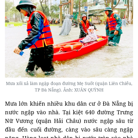
Mưa xối xả làm ngập đoạn đường Mẹ Suốt (quận Liên Chiểu,
TP Đà Nẵng). Ảnh: XUÂN QUỲNH
Mưa lớn khiến nhiều khu dân cư ở Đà Nẵng bị
nước ngập vào nhà. Tại kiệt 640 đường Trưng
Nữ Vương (quận Hải Châu) nước ngập sâu từ
đầu đến cuối đường, càng vào sâu càng ngập
nặng. Hàng loạt nhà dân bị nước tràn vào nhà