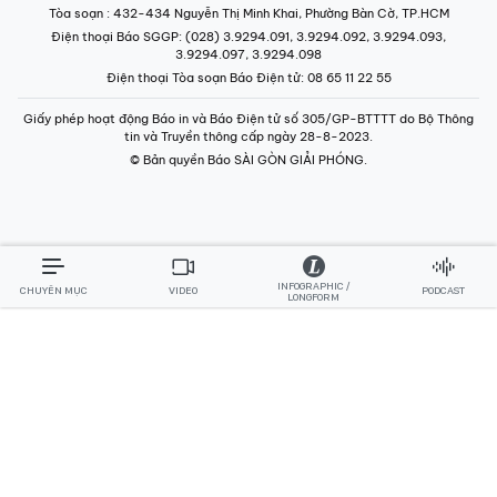
Tòa soạn
: 432-434 Nguyễn Thị Minh Khai, Phường Bàn Cờ, TP.HCM
Điện thoại Báo SGGP
: (028) 3.9294.091, 3.9294.092, 3.9294.093,
3.9294.097, 3.9294.098
Điện thoại Tòa soạn Báo Điện tử
: 08 65 11 22 55
Giấy phép hoạt động Báo in và Báo Điện tử số 305/GP-BTTTT do Bộ Thông
tin và Truyền thông cấp ngày 28-8-2023.
© Bản quyền Báo SÀI GÒN GIẢI PHÓNG.
INFOGRAPHIC /
CHUYÊN MỤC
VIDEO
PODCAST
LONGFORM