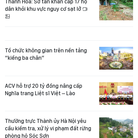
Thanh Hóa: Sơ tán khẩn cấp 17 hộ
dân khỏi khu vực nguy cơ sạt lở
Tổ chức không gian trên nền tảng
“kiềng ba chân”
ACV hỗ trợ 20 tỷ đồng nâng cấp
Nghĩa trang Liệt sĩ Việt – Lào
Thường trực Thành ủy Hà Nội yêu
cầu kiểm tra, xử lý vi phạm đất rừng
phòng hộ Sóc Sơn