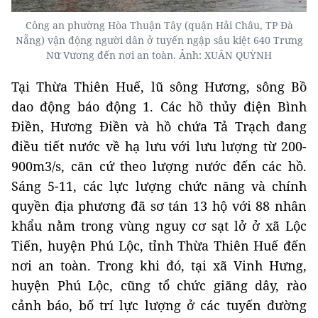
Công an phường Hòa Thuận Tây (quận Hải Châu, TP Đà
Nẵng) vận động người dân ở tuyến ngập sâu kiệt 640 Trưng
Nữ Vương đến nơi an toàn. Ảnh: XUÂN QUỲNH
Tại Thừa Thiên Huế, lũ sông Hương, sông Bồ
dao động báo động 1. Các hồ thủy điện Bình
Điền, Hương Điền và hồ chứa Tả Trạch đang
điều tiết nước về hạ lưu với lưu lượng từ 200-
900m3/s, căn cứ theo lượng nước đến các hồ.
Sáng 5-11, các lực lượng chức năng và chính
quyền địa phương đã sơ tán 13 hộ với 88 nhân
khẩu nằm trong vùng nguy cơ sạt lở ở xã Lộc
Tiến, huyện Phú Lộc, tỉnh Thừa Thiên Huế đến
nơi an toàn. Trong khi đó, tại xã Vinh Hưng,
huyện Phú Lộc, cũng tổ chức giăng dây, rào
cảnh báo, bố trí lực lượng ở các tuyến đường