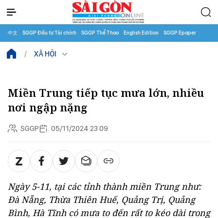
中文
SGGP Đầu tư Tài chính
SGGP Thể Thao
English Edition
SGGP Epaper
XÃ HỘI
Miền Trung tiếp tục mưa lớn, nhiều
nơi ngập nặng
SGGP
05/11/2024 23:09
Ngày 5-11, tại các tỉnh thành miền Trung như:
Đà Nẵng, Thừa Thiên Huế, Quảng Trị, Quảng
Bình, Hà Tĩnh có mưa to đến rất to kéo dài trong