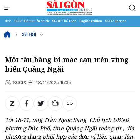
中文
SGGP Đầu tư Tài chính
SGGP Thể Thao
English Edition
SGGP Epaper
XÃ HỘI
Một tàu hàng bị mắc cạn trên vùng
biển Quảng Ngãi
SGGPO
18/11/2025 15:35
Tối 18-11, ông Trần Ngọc Sang, Chủ tịch UBND
phường Đức Phổ, tỉnh Quảng Ngãi thông tin, địa
phương đang phối hợp các đơn vị liên quan lên