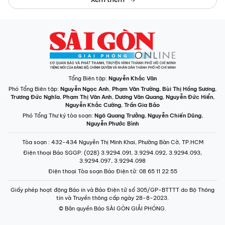
Tổng Biên tập:
Nguyễn Khắc Văn
Phó Tổng Biên tập:
Nguyễn Ngọc Anh
,
Phạm Văn Trường
,
Bùi Thị Hồng Sương
,
Trương Đức Nghĩa
,
Phạm Thị Vân Anh
,
Dương Văn Quang
,
Nguyễn Đức Hiển
,
Nguyễn Khắc Cường
,
Trần Gia Bảo
Phó Tổng Thư ký tòa soạn:
Ngô Quang Trưởng
,
Nguyễn Chiến Dũng
,
Nguyễn Phước Bình
Tòa soạn
: 432-434 Nguyễn Thị Minh Khai, Phường Bàn Cờ, TP.HCM
Điện thoại Báo SGGP
: (028) 3.9294.091, 3.9294.092, 3.9294.093,
3.9294.097, 3.9294.098
Điện thoại Tòa soạn Báo Điện tử
: 08 65 11 22 55
Giấy phép hoạt động Báo in và Báo Điện tử số 305/GP-BTTTT do Bộ Thông
tin và Truyền thông cấp ngày 28-8-2023.
© Bản quyền Báo SÀI GÒN GIẢI PHÓNG.