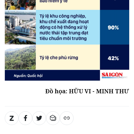
Đồ họa: HỮU VI - MINH THƯ