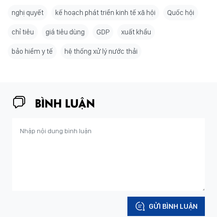
nghị quyết
kế hoạch phát triển kinh tế xã hội
Quốc hội
chỉ tiêu
giá tiêu dùng
GDP
xuất khẩu
bảo hiểm y tế
hệ thống xử lý nước thải
BÌNH LUẬN
GỬI BÌNH LUẬN