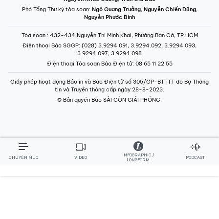
Phó Tổng Thư ký tòa soạn:
Ngô Quang Trưởng
,
Nguyễn Chiến Dũng
,
Nguyễn Phước Bình
Tòa soạn
: 432-434 Nguyễn Thị Minh Khai, Phường Bàn Cờ, TP.HCM
Điện thoại Báo SGGP
: (028) 3.9294.091, 3.9294.092, 3.9294.093,
3.9294.097, 3.9294.098
Điện thoại Tòa soạn Báo Điện tử
: 08 65 11 22 55
Giấy phép hoạt động Báo in và Báo Điện tử số 305/GP-BTTTT do Bộ Thông
tin và Truyền thông cấp ngày 28-8-2023.
© Bản quyền Báo SÀI GÒN GIẢI PHÓNG.
INFOGRAPHIC /
CHUYÊN MỤC
VIDEO
PODCAST
LONGFORM