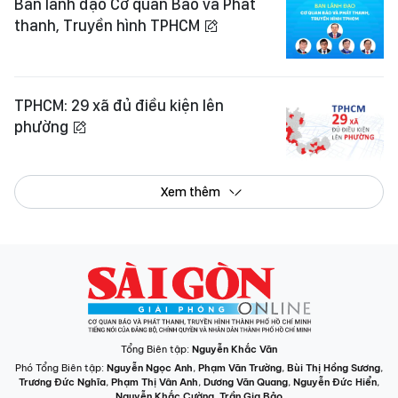
Ban lãnh đạo Cơ quan Báo và Phát
thanh, Truyền hình TPHCM
TPHCM: 29 xã đủ điều kiện lên
phường
Xem thêm
Tổng Biên tập:
Nguyễn Khắc Văn
Phó Tổng Biên tập:
Nguyễn Ngọc Anh
,
Phạm Văn Trường
,
Bùi Thị Hồng Sương
,
Trương Đức Nghĩa
,
Phạm Thị Vân Anh
,
Dương Văn Quang
,
Nguyễn Đức Hiển
,
Nguyễn Khắc Cường
,
Trần Gia Bảo