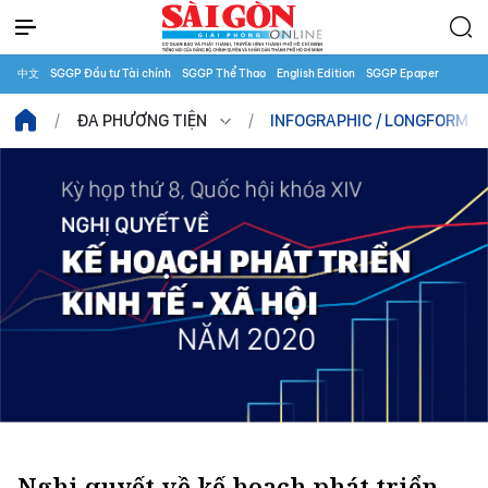
中文
SGGP Đầu tư Tài chính
SGGP Thể Thao
English Edition
SGGP Epaper
ĐA PHƯƠNG TIỆN
INFOGRAPHIC / LONGFORM
Nghị quyết về kế hoạch phát triển