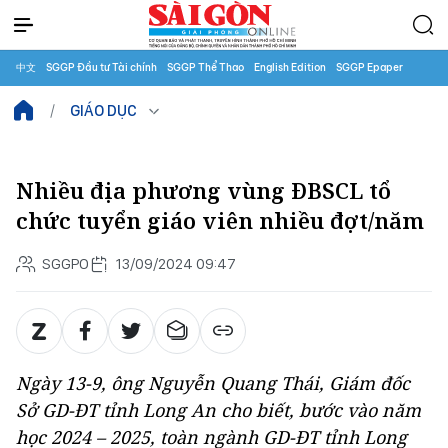
中文
SGGP Đầu tư Tài chính
SGGP Thể Thao
English Edition
SGGP Epaper
GIÁO DỤC
Nhiều địa phương vùng ĐBSCL tổ
chức tuyển giáo viên nhiều đợt/năm
SGGPO
13/09/2024 09:47
Ngày 13-9, ông Nguyễn Quang Thái, Giám đốc
Sở GD-ĐT tỉnh Long An cho biết, bước vào năm
học 2024 – 2025, toàn ngành GD-ĐT tỉnh Long