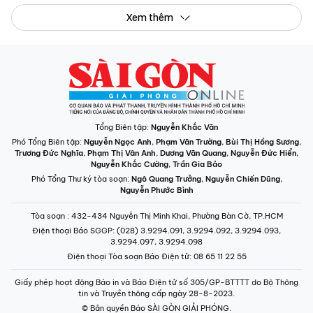
Xem thêm
Tổng Biên tập:
Nguyễn Khắc Văn
Phó Tổng Biên tập:
Nguyễn Ngọc Anh
,
Phạm Văn Trường
,
Bùi Thị Hồng Sương
,
Trương Đức Nghĩa
,
Phạm Thị Vân Anh
,
Dương Văn Quang
,
Nguyễn Đức Hiển
,
Nguyễn Khắc Cường
,
Trần Gia Bảo
Phó Tổng Thư ký tòa soạn:
Ngô Quang Trưởng
,
Nguyễn Chiến Dũng
,
Nguyễn Phước Bình
Tòa soạn
: 432-434 Nguyễn Thị Minh Khai, Phường Bàn Cờ, TP.HCM
Điện thoại Báo SGGP
: (028) 3.9294.091, 3.9294.092, 3.9294.093,
3.9294.097, 3.9294.098
Điện thoại Tòa soạn Báo Điện tử
: 08 65 11 22 55
Giấy phép hoạt động Báo in và Báo Điện tử số 305/GP-BTTTT do Bộ Thông
tin và Truyền thông cấp ngày 28-8-2023.
© Bản quyền Báo SÀI GÒN GIẢI PHÓNG.