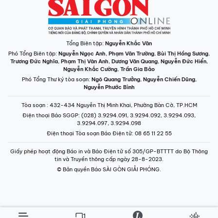
Tổng Biên tập:
Nguyễn Khắc Văn
Phó Tổng Biên tập:
Nguyễn Ngọc Anh
,
Phạm Văn Trường
,
Bùi Thị Hồng Sương
,
Trương Đức Nghĩa
,
Phạm Thị Vân Anh
,
Dương Văn Quang
,
Nguyễn Đức Hiển
,
Nguyễn Khắc Cường
,
Trần Gia Bảo
Phó Tổng Thư ký tòa soạn:
Ngô Quang Trưởng
,
Nguyễn Chiến Dũng
,
Nguyễn Phước Bình
Tòa soạn
: 432-434 Nguyễn Thị Minh Khai, Phường Bàn Cờ, TP.HCM
Điện thoại Báo SGGP
: (028) 3.9294.091, 3.9294.092, 3.9294.093,
3.9294.097, 3.9294.098
Điện thoại Tòa soạn Báo Điện tử
: 08 65 11 22 55
Giấy phép hoạt động Báo in và Báo Điện tử số 305/GP-BTTTT do Bộ Thông
tin và Truyền thông cấp ngày 28-8-2023.
© Bản quyền Báo SÀI GÒN GIẢI PHÓNG.