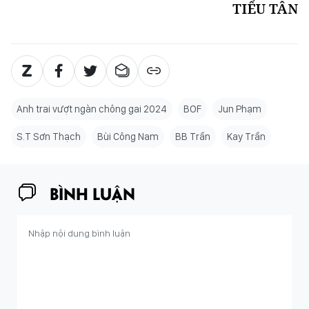
TIỂU TÂN
Anh trai vượt ngàn chông gai 2024
BOF
Jun Phạm
S.T Sơn Thạch
Bùi Công Nam
BB Trần
Kay Trần
BÌNH LUẬN