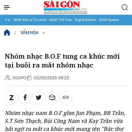
中文
SGGP Đầu tư Tài chính
SGGP Thể Thao
English Edition
SGGP Epaper
VĂN HÓA
Nhóm nhạc B.O.F tung ca khúc mới
tại buổi ra mắt nhóm nhạc
SGGPO
02/06/2025 08:25
Nhóm nhạc nam B.O.F gồm Jun Phạm, BB Trần,
S.T Sơn Thạch, Bùi Công Nam và Kay Trần vừa
bất ngờ ra mắt ca khúc mới mang tên "
Bức thư