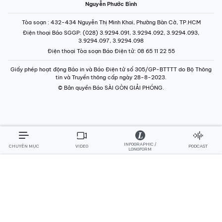
Nguyễn Phước Bình
Tòa soạn
: 432-434 Nguyễn Thị Minh Khai, Phường Bàn Cờ, TP.HCM
Điện thoại Báo SGGP
: (028) 3.9294.091, 3.9294.092, 3.9294.093,
3.9294.097, 3.9294.098
Điện thoại Tòa soạn Báo Điện tử
: 08 65 11 22 55
Giấy phép hoạt động Báo in và Báo Điện tử số 305/GP-BTTTT do Bộ Thông
tin và Truyền thông cấp ngày 28-8-2023.
© Bản quyền Báo SÀI GÒN GIẢI PHÓNG.
INFOGRAPHIC /
CHUYÊN MỤC
VIDEO
PODCAST
LONGFORM