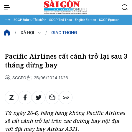
中文
SGGP Đầu tư Tài chính
SGGP Thể Thao
English Edition
SGGP Epaper
XÃ HỘI
GIAO THÔNG
Pacific Airlines cất cánh trở lại sau 3
tháng dừng bay
SGGPO
25/06/2024 11:26
Từ ngày 26-6, hãng hàng không Pacific Airlines
sẽ cất cánh trở lại trên các đường bay nội địa
với đội máy bay Airbus A321.