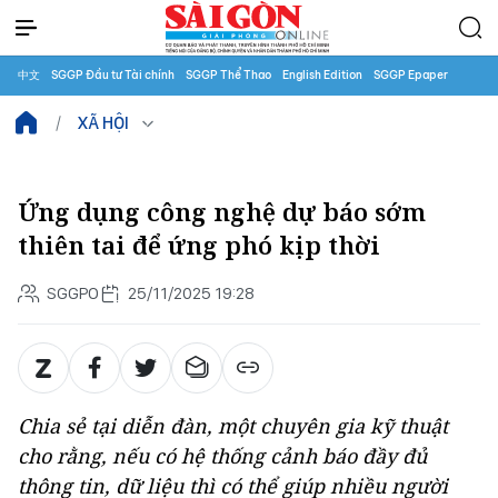
中文
SGGP Đầu tư Tài chính
SGGP Thể Thao
English Edition
SGGP Epaper
XÃ HỘI
Ứng dụng công nghệ dự báo sớm
thiên tai để ứng phó kịp thời
SGGPO
25/11/2025 19:28
Chia sẻ tại diễn đàn, một chuyên gia kỹ thuật
cho rằng, nếu có hệ thống cảnh báo đầy đủ
thông tin, dữ liệu thì có thể giúp nhiều người