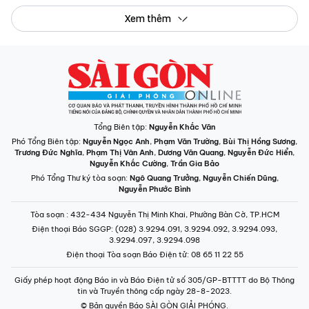
Xem thêm
Tổng Biên tập:
Nguyễn Khắc Văn
Phó Tổng Biên tập:
Nguyễn Ngọc Anh
,
Phạm Văn Trường
,
Bùi Thị Hồng Sương
,
Trương Đức Nghĩa
,
Phạm Thị Vân Anh
,
Dương Văn Quang
,
Nguyễn Đức Hiển
,
Nguyễn Khắc Cường
,
Trần Gia Bảo
Phó Tổng Thư ký tòa soạn:
Ngô Quang Trưởng
,
Nguyễn Chiến Dũng
,
Nguyễn Phước Bình
Tòa soạn
: 432-434 Nguyễn Thị Minh Khai, Phường Bàn Cờ, TP.HCM
Điện thoại Báo SGGP
: (028) 3.9294.091, 3.9294.092, 3.9294.093,
3.9294.097, 3.9294.098
Điện thoại Tòa soạn Báo Điện tử
: 08 65 11 22 55
Giấy phép hoạt động Báo in và Báo Điện tử số 305/GP-BTTTT do Bộ Thông
tin và Truyền thông cấp ngày 28-8-2023.
© Bản quyền Báo SÀI GÒN GIẢI PHÓNG.