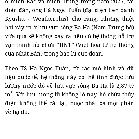
ở miền Bắc và miền Trung trong năm 2025, tại
diễn đàn, ông Hà Ngọc Tuấn (đại diện liên danh
Kyushu - Weatherplus) cho rằng, những thiệt
hại xảy ra ở lưu vực sông Ba Hạ (Nam Trung bộ)
vừa qua sẽ không xảy ra nếu có hệ thống hỗ trợ
vận hành hồ chứa “HNT” (Việt hóa từ hệ thống
của Nhật Bản) trong bão lũ cực đoan.
Theo TS Hà Ngọc Tuấn, từ các mô hình và dữ
liệu quốc tế, hệ thống này có thể tính được lưu
lượng nước đổ về lưu vực sông Ba Hạ là 2,87 tỷ
3
m
. Với lưu lượng lũ khổng lồ này, hồ chứa thủy
điện không thể cắt lại, buộc phải xả một phần
về hạ du.