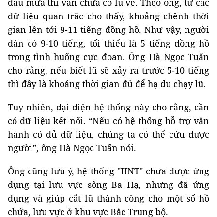
đầu mưa thì vẫn chưa có lũ về. Theo ông, từ các
dữ liệu quan trắc cho thấy, khoảng chênh thời
gian lên tới 9-11 tiếng đồng hồ. Như vậy, người
dân có 9-10 tiếng, tối thiểu là 5 tiếng đồng hồ
trong tình huống cực đoan. Ông Hà Ngọc Tuấn
cho rằng, nếu biết lũ sẽ xảy ra trước 5-10 tiếng
thì đây là khoảng thời gian đủ để hạ du chạy lũ.
Tuy nhiên, đại diện hệ thống này cho rằng, cần
có dữ liệu kết nối. “Nếu có hệ thống hỗ trợ vận
hành có đủ dữ liệu, chúng ta có thể cứu được
người”, ông Hà Ngọc Tuấn nói.
Ông cũng lưu ý, hệ thống "HNT" chưa được ứng
dụng tại lưu vực sông Ba Hạ, nhưng đã ứng
dụng và giúp cắt lũ thành công cho một số hồ
chứa, lưu vực ở khu vực Bắc Trung bộ.