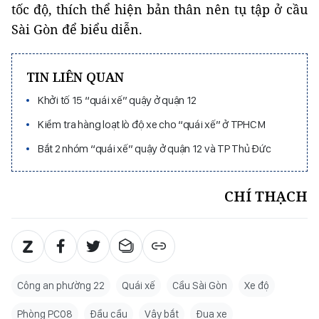
tốc độ, thích thể hiện bản thân nên tụ tập ở cầu
Sài Gòn để biểu diễn.
TIN LIÊN QUAN
Khởi tố 15 “quái xế” quậy ở quận 12
Kiểm tra hàng loạt lò độ xe cho “quái xế” ở TPHCM
Bắt 2 nhóm “quái xế” quậy ở quận 12 và TP Thủ Đức
CHÍ THẠCH
Công an phường 22
Quái xế
Cầu Sài Gòn
Xe độ
Phòng PC08
Đầu cầu
Vây bắt
Đua xe