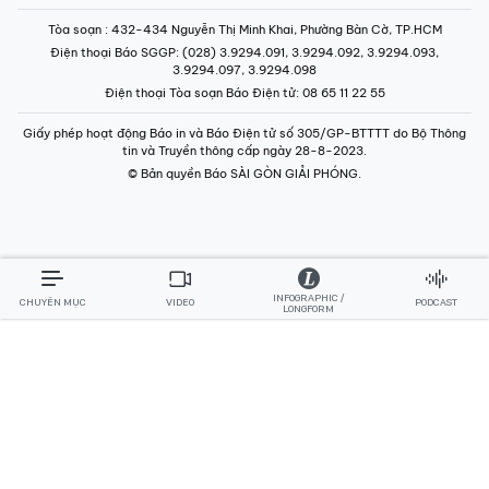
Tòa soạn
: 432-434 Nguyễn Thị Minh Khai, Phường Bàn Cờ, TP.HCM
Điện thoại Báo SGGP
: (028) 3.9294.091, 3.9294.092, 3.9294.093,
3.9294.097, 3.9294.098
Điện thoại Tòa soạn Báo Điện tử
: 08 65 11 22 55
Giấy phép hoạt động Báo in và Báo Điện tử số 305/GP-BTTTT do Bộ Thông
tin và Truyền thông cấp ngày 28-8-2023.
© Bản quyền Báo SÀI GÒN GIẢI PHÓNG.
INFOGRAPHIC /
CHUYÊN MỤC
VIDEO
PODCAST
LONGFORM