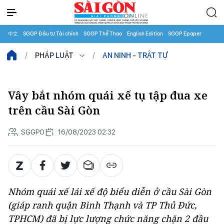
中文
SGGP Đầu tư Tài chính
SGGP Thể Thao
English Edition
SGGP Epaper
PHÁP LUẬT
AN NINH - TRẬT TỰ
Vây bắt nhóm quái xế tụ tập đua xe
trên cầu Sài Gòn
SGGPO
16/08/2023 02:32
Nhóm quái xế lái xế độ biểu diễn ở cầu Sài Gòn
(giáp ranh quận Bình Thạnh và TP Thủ Đức,
TPHCM) đã bị lực lượng chức năng chặn 2 đầu