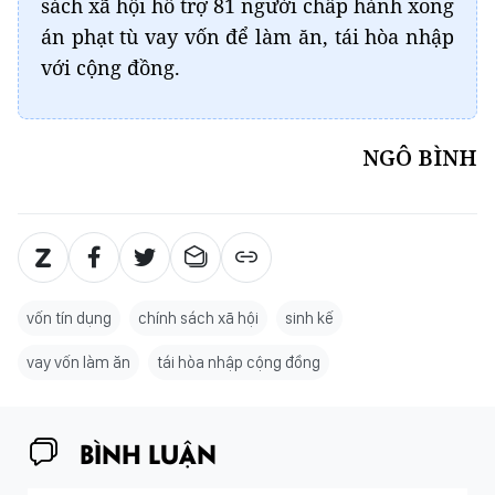
sách xã hội hỗ trợ 81 người chấp hành xong
án phạt tù vay vốn để làm ăn, tái hòa nhập
với cộng đồng.
NGÔ BÌNH
vốn tín dụng
chính sách xã hội
sinh kế
vay vốn làm ăn
tái hòa nhập cộng đồng
BÌNH LUẬN