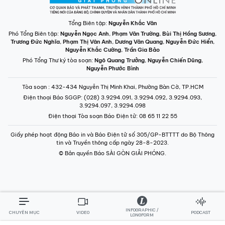
Tổng Biên tập:
Nguyễn Khắc Văn
Phó Tổng Biên tập:
Nguyễn Ngọc Anh
,
Phạm Văn Trường
,
Bùi Thị Hồng Sương
,
Trương Đức Nghĩa
,
Phạm Thị Vân Anh
,
Dương Văn Quang
,
Nguyễn Đức Hiển
,
Nguyễn Khắc Cường
,
Trần Gia Bảo
Phó Tổng Thư ký tòa soạn:
Ngô Quang Trưởng
,
Nguyễn Chiến Dũng
,
Nguyễn Phước Bình
Tòa soạn
: 432-434 Nguyễn Thị Minh Khai, Phường Bàn Cờ, TP.HCM
Điện thoại Báo SGGP
: (028) 3.9294.091, 3.9294.092, 3.9294.093,
3.9294.097, 3.9294.098
Điện thoại Tòa soạn Báo Điện tử
: 08 65 11 22 55
Giấy phép hoạt động Báo in và Báo Điện tử số 305/GP-BTTTT do Bộ Thông
tin và Truyền thông cấp ngày 28-8-2023.
© Bản quyền Báo SÀI GÒN GIẢI PHÓNG.
INFOGRAPHIC /
CHUYÊN MỤC
VIDEO
PODCAST
LONGFORM