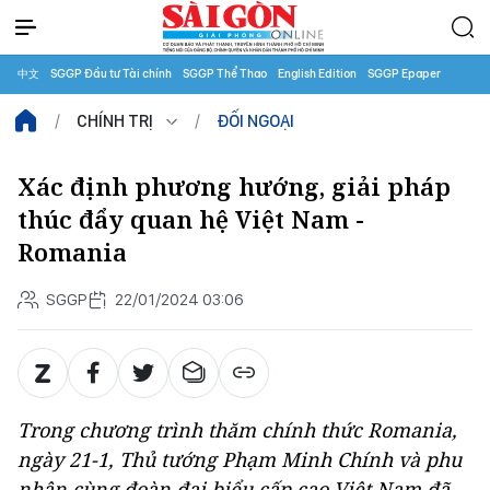
中文
SGGP Đầu tư Tài chính
SGGP Thể Thao
English Edition
SGGP Epaper
CHÍNH TRỊ
ĐỐI NGOẠI
Xác định phương hướng, giải pháp
thúc đẩy quan hệ Việt Nam -
Romania
SGGP
22/01/2024 03:06
Trong chương trình thăm chính thức Romania,
ngày 21-1, Thủ tướng Phạm Minh Chính và phu
nhân cùng đoàn đại biểu cấp cao Việt Nam đã