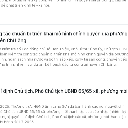
 đồng thời đặt nhiều kỳ vọng về mô hình chính quyền địa phương 2 cấp sẽ
để phát triển kinh tế - xã hội.
g tác chuẩn bị triển khai mô hình chính quyền địa phương
yện Chi Lăng
 kiểm tra số 1 do đồng chí Hồ Tiến Thiệu, Phó Bí thư Tỉnh ủy, Chủ tịch UBN
đoàn kiểm tra công tác chuẩn bị triển khai mô hình chính quyền địa phươn
chính, ngân sách nhà nước và bố trí, sắp xếp, xử lý tài sản công; chuyển tiếp
ng trình, nhiệm vụ, dự án, kế hoạch đầu tư công tại huyện Chi Lăng.
ỉ định Chủ tịch, Phó Chủ tịch UBND 65/65 xã, phường mới
-2025, Thường trực HĐND tỉnh Lạng Sơn đã ban hành các nghị quyết chỉ
Phó Chủ tịch UBND 65/65 xã, phường mới thành lập sau sáp nhập (nhiệm kỳ
c nghị quyết chỉ định Chủ tịch, Phó Chủ tịch các xã, phường mới thành lập
thi hành từ 1-7-2025.