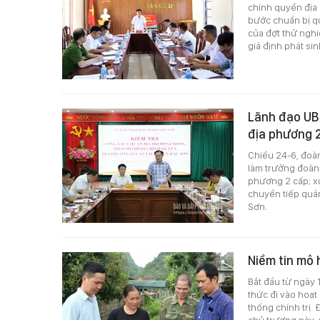
chính quyền địa 
bước chuẩn bị qu
của đợt thử nghi
giả định phát si
Lãnh đạo UBN
địa phương 2
Chiều 24-6, đoà
làm trưởng đoàn 
phương 2 cấp; xử 
chuyển tiếp quản
Sơn.
Niềm tin mô 
Bắt đầu từ ngày 
thức đi vào hoạt
thống chính trị.