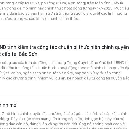
phương 2 cấp tại 65 xã, phường (61 xã, 4 phường) trên toàn tỉnh. Đây là
an trọng để mô hình này chính thức hoạt động từ ngày 1-7-2025. Mục tiêu
ệm là đảm bảo sự vận hành trơn tru, thông suốt, giải quyết các tình huống
nh trước, trong và sau khi vận hành chính thức.
D tỉnh kiểm tra công tác chuẩn bị thực hiện chính quyền
 cấp tại Bắc Sơn
n công tác của tỉnh do đồng chí Lương Trọng Quỳnh, Phó Chủ tịch UBND tỉ
đã kiểm tra công tác chuẩn bị cho hoạt động theo mô hình chính quyền đị
lý tài chính, ngân sách nhà nước và bố trí, sắp xếp, xử lý tài sản công;
 lý các chương trình, nhiệm vụ, dự án, kế hoạch đầu tư công tại huyện Bắ
hình mới
1-7 mô hình chính quyền địa phương 2 cấp ( gồm cấp tỉnh và cấp xã) chính
 động. Đây là cuộc cách mạng lớn trong sắp xếp, tinh gọn bộ máy của hệ
 Đông đảo cán bộ, đảng viên và người dân đều ủng hộ, thống nhất cao với