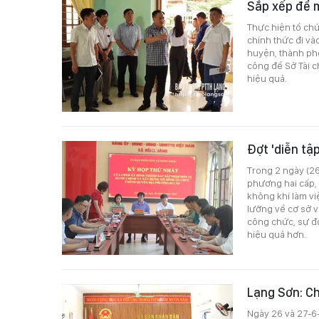
Sắp xếp để 
Thực hiện tổ chứ
chính thức đi và
huyện, thành phố 
công để Sở Tài 
hiệu quả.
Đợt 'diễn tậ
Trong 2 ngày (26
phương hai cấp, 
không khí làm vi
lưỡng về cơ sở v
công chức, sự đ
hiệu quả hơn.
Lạng Sơn: Ch
Ngày 26 và 27-6