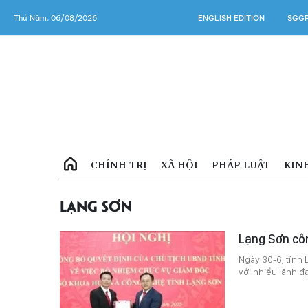
Thứ Năm, 06/08/2026
ENGLISH EDITION
SGGP
CHÍNH TRỊ
XÃ HỘI
PHÁP LUẬT
KIN
LẠNG SƠN
Lạng Sơn côn
Ngày 30-6, tỉnh 
với nhiều lãnh đ