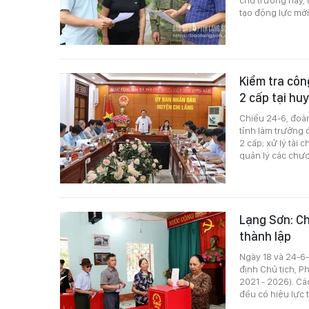
chủ trương này,
tạo động lực mới 
Kiểm tra côn
2 cấp tại hu
Chiều 24-6, đoàn
tỉnh làm trưởng 
2 cấp; xử lý tài 
quản lý các chươ
Lạng Sơn: Ch
thành lập
Ngày 18 và 24-6
định Chủ tịch, 
2021 - 2026). Cá
đều có hiệu lực 