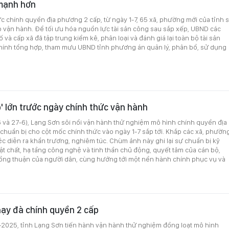
mạnh hơn
c chính quyền địa phương 2 cấp, từ ngày 1-7, 65 xã, phường mới của tỉnh 
o vận hành. Để tối ưu hóa nguồn lực tài sản công sau sắp xếp, UBND các
và cấp xã đã tập trung kiểm kê, phân loại và đánh giá lại toàn bộ tài sản
chính tổng hợp, tham mưu UBND tỉnh phương án quản lý, phân bổ, sử dụng
p' lớn trước ngày chính thức vận hành
 và 27-6), Lạng Sơn sôi nổi vận hành thử nghiệm mô hình chính quyền địa
chuẩn bị cho cột mốc chính thức vào ngày 1-7 sắp tới. Khắp các xã, phường
ệc diễn ra khẩn trương, nghiêm túc. Chùm ảnh này ghi lại sự chuẩn bị kỹ
ật chất, hạ tầng công nghệ và tinh thần chủ động, quyết tâm của cán bộ,
ồng thuận của người dân, cùng hướng tới một nền hành chính phục vụ và
ạy đà chính quyền 2 cấp
-2025, tỉnh Lạng Sơn tiến hành vận hành thử nghiệm đồng loạt mô hình