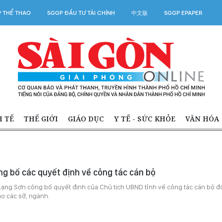
 THỂ THAO
SGGP ĐẦU TƯ TÀI CHÍNH
中文版
SGGP EPAPER
H TẾ
THẾ GIỚI
GIÁO DỤC
Y TẾ - SỨC KHỎE
VĂN HÓA
g bố các quyết định về công tác cán bộ
Lạng Sơn công bố quyết định của Chủ tịch UBND tỉnh về công tác cán bộ đ
ạo các sở, ngành.