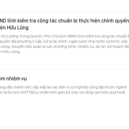
D tỉnh kiểm tra công tác chuẩn bị thực hiện chính quyền
yện Hữu Lũng
 chí Lương Trọng Quỳnh, Phó Chủ tịch UBND tỉnh kiểm tra công tác chuẩn 
quyền địa phương 2 cấp; xử lý tài chính, ngân sách nhà nước và bố trí, sắp
ản công; chuyển tiếp quản lý các chương trình, nhiệm vụ, dự án, kế hoạch đ
ện Hữu Lũng.
êm nhiệm vụ
ng đẩy mạnh việc sắp xếp lại các đơn vị sự nghiệp công lập thuộc ngành
o và Du lịch (VHTT&DL) nhằm tinh gọn bộ máy và nâng cao hiệu quả hoạt