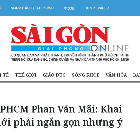
O
SGGP ĐẦU TƯ TÀI CHÍNH
中文版
SGGP EPAPER
H TẾ
THẾ GIỚI
GIÁO DỤC
SỐNG KHỎE
VĂN HÓA
BẠ
TPHCM Phan Văn Mãi: Khai
ới phải ngắn gọn nhưng ý