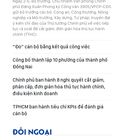
Ngày 2-5, Bộ trưởng, Chủ nhiệm Văn phòng Chính
phủ Đặng Xuân Phong ký Công văn 3905/VPCP-CĐS
gửi bộ trưởng các bộ: Công an, Công thương, Nông
nghiệp và Môi trường, Xây dựng, Tư pháp, truyền đạt
ý kiến chỉ đạo của Thủ tướng Chính phủ về việc tiếp
tục rà soát để cắt giảm, đơn giản hóa thủ tục hành
chính (TTHC).
“Đo” cán bộ bằng kết quả công việc
Công bố thành lập 10 phường của thành phố
Đồng Nai
Chính phủ ban hành 8 nghị quyết cắt giảm,
phân cấp, đơn giản hóa thủ tục hành chính,
điều kiện kinh doanh
TPHCM ban hành tiêu chí KPIs để đánh giá
cán bộ
ĐỐI NGOẠI