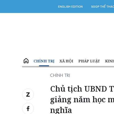
ENGLISH EDITION
SGGP THỂ THA
CHÍNH TRỊ
XÃ HỘI
PHÁP LUẬT
KIN
CHÍNH TRỊ
Chủ tịch UBND 
giảng năm học m
nghĩa