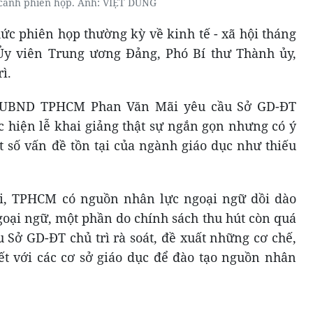
cảnh phiên họp. Ảnh: VIỆT DŨNG
c phiên họp thường kỳ về kinh tế - xã hội tháng
Ủy viên Trung ương Đảng, Phó Bí thư Thành ủy,
ì.
ch UBND TPHCM Phan Văn Mãi yêu cầu Sở GD-ĐT
c hiện lễ khai giảng thật sự ngắn gọn nhưng có ý
t số vấn đề tồn tại của ngành giáo dục như thiếu
i, TPHCM có nguồn nhân lực ngoại ngữ dồi dào
goại ngữ, một phần do chính sách thu hút còn quá
u Sở GD-ĐT chủ trì rà soát, đề xuất những cơ chế,
kết với các cơ sở giáo dục để đào tạo nguồn nhân