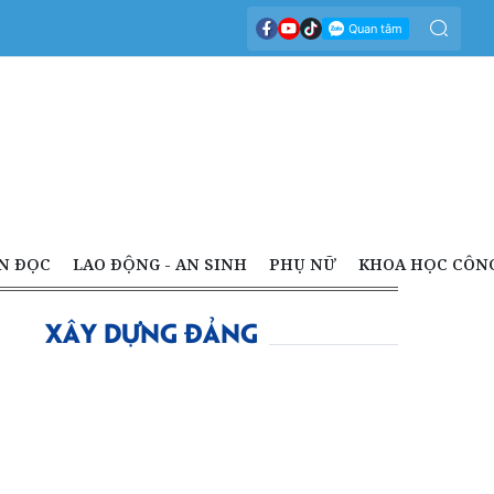
N ĐỌC
LAO ĐỘNG - AN SINH
PHỤ NỮ
KHOA HỌC CÔN
XÂY DỰNG ĐẢNG