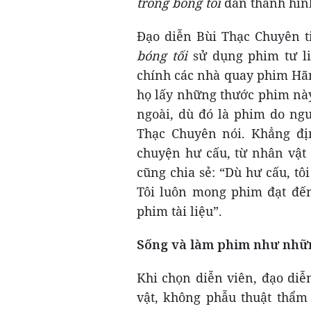
trong bóng tối
dần thành hìn
Đạo diễn Bùi Thạc Chuyên tiế
bóng tối
sử dụng phim tư l
chính các nhà quay phim Hãn
họ lấy những thước phim này
ngoài, dù đó là phim do ngư
Thạc Chuyên nói. Khẳng đ
chuyện hư cấu, từ nhân vật
cũng chia sẻ: “Dù hư cấu, tôi
Tôi luôn mong phim đạt đến
phim tài liệu”.
Sống và làm phim như nhữn
Khi chọn diễn viên, đạo diễ
vật, không phẫu thuật thẩm