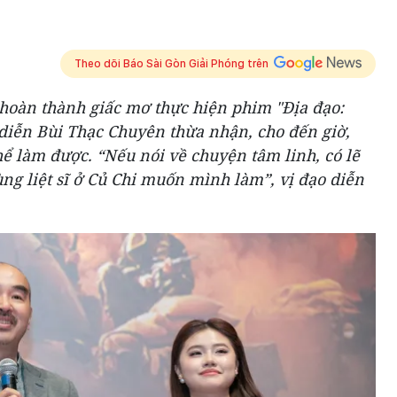
Theo dõi Báo Sài Gòn Giải Phóng trên
 hoàn thành giấc mơ thực hiện phim "Địa đạo:
o diễn Bùi Thạc Chuyên thừa nhận, cho đến giờ,
hể làm được. “Nếu nói về chuyện tâm linh, có lẽ
g liệt sĩ ở Củ Chi muốn mình làm”, vị đạo diễn