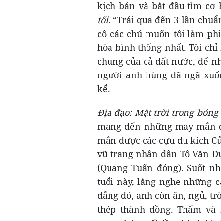
kịch bản và bắt đầu tìm cơ
tối
. “Trải qua đến 3 lần chuẩn
cô các chú muốn tôi làm ph
hòa bình thống nhất. Tôi ch
chung của cả đất nước, để n
người anh hùng đã ngã xuốn
kể.
Địa đạo: Mặt trời trong bóng
mang đến những may mắn di
mắn được các cựu du kích Củ
vũ trang nhân dân Tô Văn Đ
(Quang Tuấn đóng). Suốt nh
tuổi này, lắng nghe những c
đẵng đó, anh còn ăn, ngủ, t
thép thành đồng. Thấm và