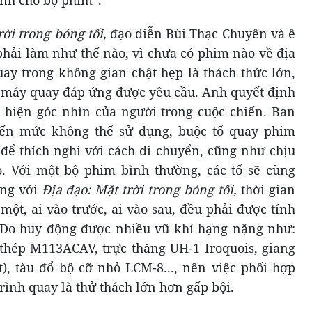
rời trong bóng tối,
đạo diễn Bùi Thạc Chuyên và ê
hải làm như thế nào, vì chưa có phim nào về địa
ay trong không gian chật hẹp là thách thức lớn,
ó máy quay đáp ứng được yêu cầu. Anh quyết định
i hiện góc nhìn của người trong cuộc chiến. Ban
đến mức không thể sử dụng, buộc tổ quay phim
 để thích nghi với cách di chuyển, cũng như chịu
. Với một bộ phim bình thường, các tổ sẽ cùng
ưng với
Địa đạo: Mặt trời trong bóng tối,
thời gian
một, ai vào trước, ai vào sau, đều phải được tính
 Do huy động được nhiều vũ khí hạng nặng như:
 thép M113ACAV, trực thăng UH-1 Iroquois, giang
t), tàu đổ bộ cỡ nhỏ LCM-8..., nên việc phối hợp
rình quay là thử thách lớn hơn gấp bội.