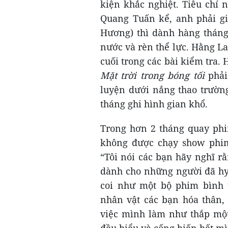
kiện khắc nghiệt. Tiêu chí 
Quang Tuấn kể, anh phải gi
Hương) thì dành hàng tháng 
nước và rèn thể lực. Hằng La
cuối trong các bài kiểm tra. 
Mặt trời trong bóng tối
phải
luyện dưới nắng thao trườn
tháng ghi hình gian khổ.
Trong hơn 2 tháng quay phi
không được chạy show phi
“Tôi nói các bạn hãy nghĩ r
dành cho những người đã hy
coi như một bộ phim bình t
nhân vật các bạn hóa thân, 
việc mình làm như thắp một
đều hiểu và cống hiến hết m