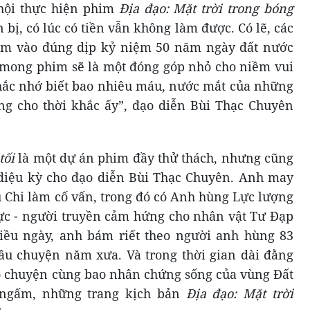
 hội thực hiện phim
Địa đạo: Mặt trời trong bóng
 bị, có lúc có tiền vẫn không làm được. Có lẽ, các
im vào đúng dịp kỷ niệm 50 năm ngày đất nước
ỉ mong phim sẽ là một đóng góp nhỏ cho niềm vui
hắc nhớ biết bao nhiêu máu, nước mắt của những
g cho thời khắc ấy”, đạo diễn Bùi Thạc Chuyên
 tối
là một dự án phim đầy thử thách, nhưng cũng
ệu kỳ cho đạo diễn Bùi Thạc Chuyên. Anh may
 Chi làm cố vấn, trong đó có Anh hùng Lực lượng
ực - người truyền cảm hứng cho nhân vật Tư Đạp
iều ngày, anh bám riết theo người anh hùng 83
âu chuyện năm xưa. Và trong thời gian dài đằng
rò chuyện cùng bao nhân chứng sống của vùng Đất
 ngấm, những trang kịch bản
Địa đạo: Mặt trời