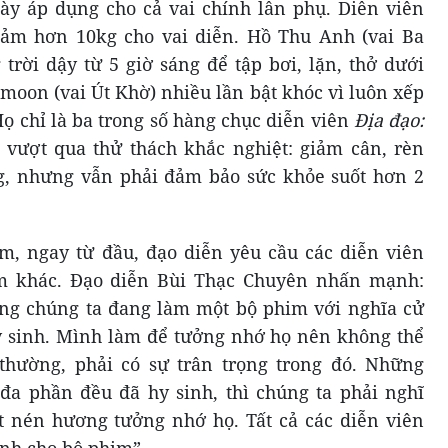
này áp dụng cho cả vai chính lẫn phụ. Diễn viên
ảm hơn 10kg cho vai diễn. Hồ Thu Anh (vai Ba
trời dậy từ 5 giờ sáng để tập bơi, lặn, thở dưới
moon (vai Út Khờ) nhiều lần bật khóc vì luôn xếp
Họ chỉ là ba trong số hàng chục diễn viên
Địa đạo:
 vượt qua thử thách khắc nghiệt: giảm cân, rèn
g, nhưng vẫn phải đảm bảo sức khỏe suốt hơn 2
m, ngay từ đầu, đạo diễn yêu cầu các diễn viên
m khác. Đạo diễn Bùi Thạc Chuyên nhấn mạnh:
ằng chúng ta đang làm một bộ phim với nghĩa cử
 sinh. Mình làm để tưởng nhớ họ nên không thể
hường, phải có sự trân trọng trong đó. Những
đa phần đều đã hy sinh, thì chúng ta phải nghĩ
 nén hương tưởng nhớ họ. Tất cả các diễn viên
ình cho bộ phim”.