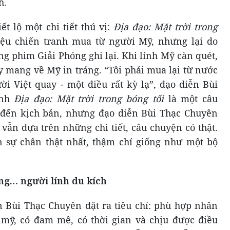
h.
t lộ một chi tiết thú vị:
Địa đạo: Mặt trời trong
iệu chiến tranh mua từ người Mỹ, nhưng lại do
g phim Giải Phóng ghi lại. Khi lính Mỹ càn quét,
 mang về Mỹ in tráng. “Tôi phải mua lại từ nước
ời Việt quay - một điều rất kỳ lạ”, đạo diễn Bùi
ịnh
Địa đạo: Mặt trời trong bóng tối
là một câu
 đến kịch bản, nhưng đạo diễn Bùi Thạc Chuyên
 vẫn dựa trên những chi tiết, câu chuyện có thật.
 sự chân thật nhất, thậm chí giống như một bộ
g… người lính du kích
n Bùi Thạc Chuyên đặt ra tiêu chí: phù hợp nhân
 mỹ, có đam mê, có thời gian và chịu được điều