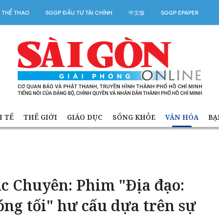
 THỂ THAO
SGGP ĐẦU TƯ TÀI CHÍNH
中文版
SGGP EPAPER
H TẾ
THẾ GIỚI
GIÁO DỤC
SỐNG KHỎE
VĂN HÓA
BẠ
ạc Chuyên: Phim "Địa đạo:
óng tối" hư cấu dựa trên sự