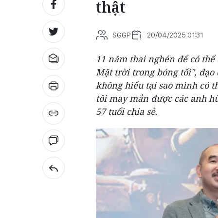
thật
SGGP
20/04/2025 01:31
11 năm thai nghén để có thể
Mặt trời trong bóng tối", đạ
không hiểu tại sao mình có t
tôi may mắn được các anh hùn
57 tuổi chia sẻ.