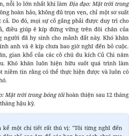
n, nỗi lo lớn nhất khi làm
Địa đạo: Mặt trời trong
ng hoàn hảo, không đủ trọn vẹn, chỉ một sơ suất
 cả. Do đó, mọi sự cố gắng phải được duy trì cho
cả, điều giúp ê kíp đứng vững trên đôi chân của
g người đã hy sinh cho mảnh đất này. Khó khăn
ính anh và ê kíp chưa bao giờ nghĩ đến bỏ cuộc.
ăn, gian khổ của các cô chú du kích Củ Chi năm
u. Khó khăn luôn hiện hữu suốt quá trình làm
 niềm tin rằng có thể thực hiện được và luôn có
hó.
o: Mặt trời trong bóng tối
hoàn thiện sau 12 tháng
 tháng hậu kỳ.
kể một chi tiết rất thú vị: "Tôi từng nghĩ đến