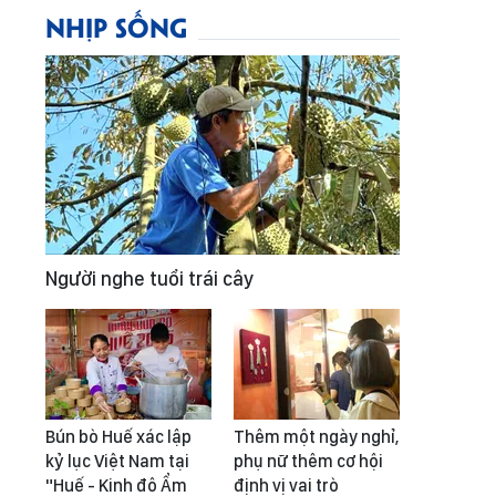
NHỊP SỐNG
Người nghe tuổi trái cây
Bún bò Huế xác lập
Thêm một ngày nghỉ,
kỷ lục Việt Nam tại
phụ nữ thêm cơ hội
"Huế - Kinh đô Ẩm
định vị vai trò