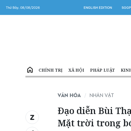
Thứ Bảy, 08/08/2026
ENGLISH EDITION
SGGP
CHÍNH TRỊ
XÃ HỘI
PHÁP LUẬT
KIN
VĂN HÓA
NHÂN VẬT
Đạo diễn Bùi Th
Mặt trời trong b