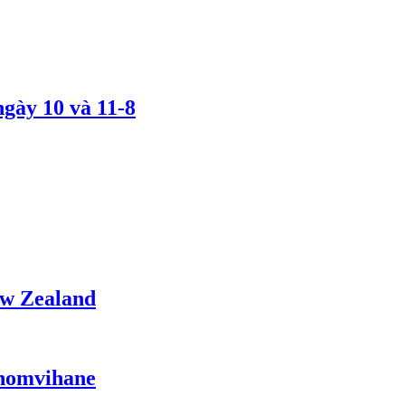
gày 10 và 11-8
ew Zealand
Phomvihane