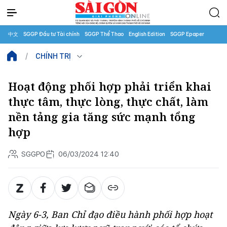
中文
SGGP Đầu tư Tài chính
SGGP Thể Thao
English Edition
SGGP Epaper
CHÍNH TRỊ
Hoạt động phối hợp phải triển khai
thực tâm, thực lòng, thực chất, làm
nền tảng gia tăng sức mạnh tổng
hợp
SGGPO
06/03/2024 12:40
Ngày 6-3, Ban Chỉ đạo điều hành phối hợp hoạt