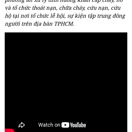
và tổ chức thoát nạn, chữa cháy, cứu nạn, cứu
hộ tại nơi tổ chức lễ hội, sự kiện tập trung đông
người trên địa bàn TPHCM.