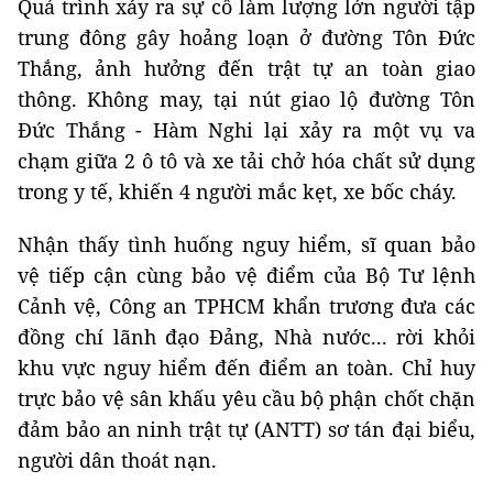
Quá trình xảy ra sự cố làm lượng lớn người tập
trung đông gây hoảng loạn ở đường Tôn Đức
Thắng, ảnh hưởng đến trật tự an toàn giao
thông. Không may, tại nút giao lộ đường Tôn
Đức Thắng - Hàm Nghi lại xảy ra một vụ va
chạm giữa 2 ô tô và xe tải chở hóa chất sử dụng
trong y tế, khiến 4 người mắc kẹt, xe bốc cháy.
Nhận thấy tình huống nguy hiểm, sĩ quan bảo
vệ tiếp cận cùng bảo vệ điểm của Bộ Tư lệnh
Cảnh vệ, Công an TPHCM khẩn trương đưa các
đồng chí lãnh đạo Đảng, Nhà nước... rời khỏi
khu vực nguy hiểm đến điểm an toàn. Chỉ huy
trực bảo vệ sân khấu yêu cầu bộ phận chốt chặn
đảm bảo an ninh trật tự (ANTT) sơ tán đại biểu,
người dân thoát nạn.