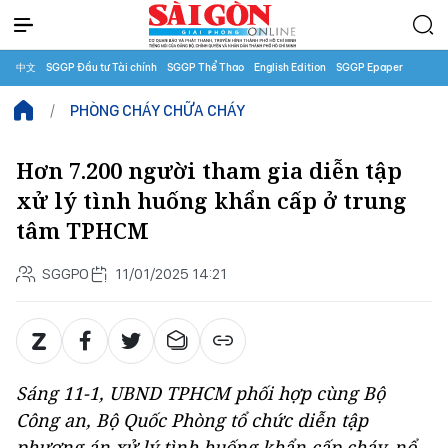
中文
SGGP Đầu tư Tài chính
SGGP Thể Thao
English Edition
SGGP Epaper
PHÒNG CHÁY CHỮA CHÁY
Hơn 7.200 người tham gia diễn tập
xử lý tình huống khẩn cấp ở trung
tâm TPHCM
SGGPO
11/01/2025 14:21
Sáng 11-1, UBND TPHCM phối hợp cùng Bộ
Công an, Bộ Quốc Phòng tổ chức diễn tập
phương án xử lý tình huống khẩn cấp cháy, nổ