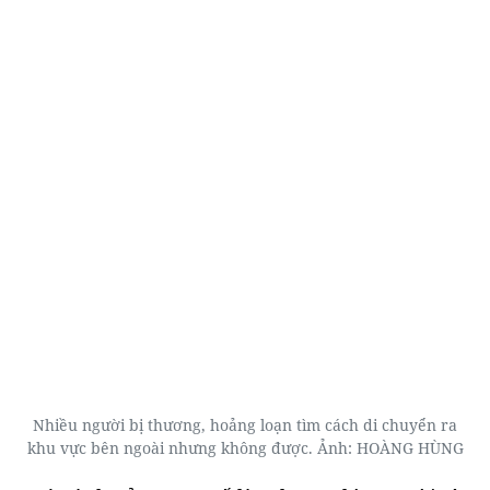
Nhiều người bị thương, hoảng loạn tìm cách di chuyển ra
khu vực bên ngoài nhưng không được. Ảnh: HOÀNG HÙNG