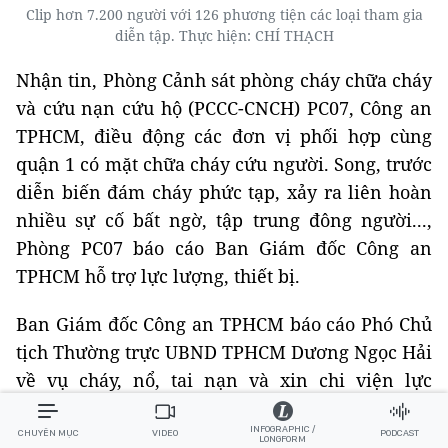
Clip hơn 7.200 người với 126 phương tiện các loại tham gia
diễn tập. Thực hiện: CHÍ THẠCH
Nhận tin, Phòng Cảnh sát phòng cháy chữa cháy
và cứu nạn cứu hộ (PCCC-CNCH) PC07, Công an
TPHCM, điều động các đơn vị phối hợp cùng
quận 1 có mặt chữa cháy cứu người. Song, trước
diễn biến đám cháy phức tạp, xảy ra liên hoàn
nhiều sự cố bất ngờ, tập trung đông người...,
Phòng PC07 báo cáo Ban Giám đốc Công an
TPHCM hỗ trợ lực lượng, thiết bị.
Ban Giám đốc Công an TPHCM báo cáo Phó Chủ
tịch Thường trực UBND TPHCM Dương Ngọc Hải
về vụ cháy, nổ, tai nạn và xin chi viện lực
lượng, phương tiện của các đơn vị quân đội, sở,
INFOGRAPHIC /
ban, ngành… phối hợp CC-CNCH. Lãnh đạo
CHUYÊN MỤC
VIDEO
PODCAST
LONGFORM