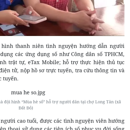
i hình thanh niên tình nguyện hướng dẫn người
sử dụng các ứng dụng số như Công dân số TPHCM,
 trật tự, eTax Mobile; hỗ trợ thực hiện thủ tục
iện tử, nộp hồ sơ trực tuyến, tra cứu thông tin và
c tuyến.
 đội hình “Mùa hè số” hỗ trợ người dân tại chợ Long Tân (xã
Đất Đỏ)
 người cao tuổi, được các tình nguyện viên hướng
iện thoại sử dụng các tiện ích số phục vụ đời sống