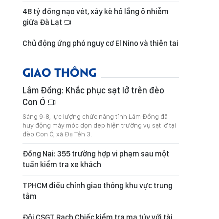
48 tỷ đồng nạo vét, xây kè hồ lắng ô nhiễm
giữa Đà Lạt
Chủ động ứng phó nguy cơ El Nino và thiên tai
GIAO THÔNG
Lâm Đồng: Khắc phục sạt lở trên đèo
Con Ó
Sáng 9-8, lực lượng chức năng tỉnh Lâm Đồng đã
huy động máy móc dọn dẹp hiện trường vụ sạt lở tại
đèo Con Ó, xã Đạ Tẻh 3.
Đồng Nai: 355 trường hợp vi phạm sau một
tuần kiểm tra xe khách
TPHCM điều chỉnh giao thông khu vực trung
tâm
Đội CSGT Rạch Chiếc kiểm tra ma túy với tài