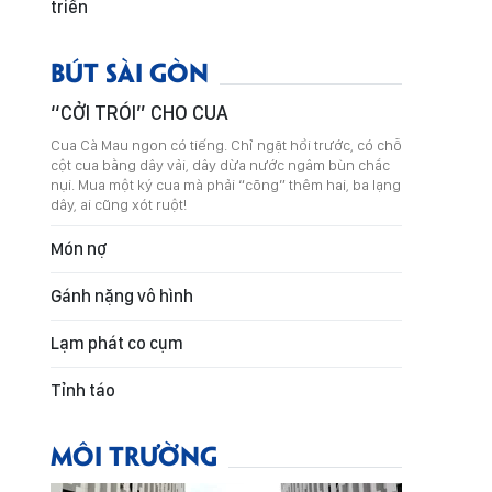
triển
BÚT SÀI GÒN
“CỞI TRÓI” CHO CUA
Cua Cà Mau ngon có tiếng. Chỉ ngặt hồi trước, có chỗ
cột cua bằng dây vải, dây dừa nước ngâm bùn chắc
nụi. Mua một ký cua mà phải “cõng” thêm hai, ba lạng
dây, ai cũng xót ruột!
Món nợ
Gánh nặng vô hình
Lạm phát co cụm
Tỉnh táo
MÔI TRƯỜNG