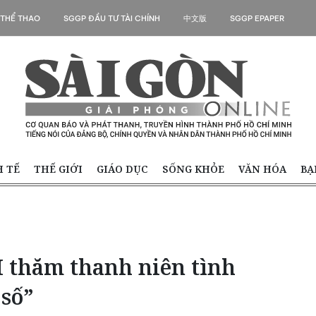
 THỂ THAO
SGGP ĐẦU TƯ TÀI CHÍNH
中文版
SGGP EPAPER
H TẾ
THẾ GIỚI
GIÁO DỤC
SỐNG KHỎE
VĂN HÓA
BẠ
thăm thanh niên tình
số”