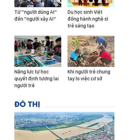
Từ “người dùng AI”
Du học sinh Việt
đến “người xây AI”
đồng hành nghệ sĩ
trẻ sáng tạo
Năng lực tự học
Khi người trẻ chung
quyết định tương lai
tay lo việc cơ sở
người trẻ
ĐÔ THỊ