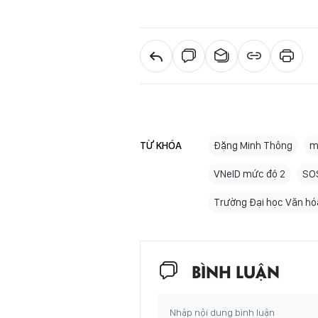
TỪ KHÓA
Đặng Minh Thông
m
VNeID mức độ 2
SOS
Trường Đại học Văn h
BÌNH LUẬN