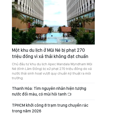
Một khu du lịch ở Mũi Né bị phạt 270
triệu đồng vì xả thải không đạt chuẩn
Chủ đầu tư khu du lịch Apec Mandala Wyndham Mũi
Né (tỉnh Lâm Đồng) bị xử phạt 270 triệu đồng do xả
nước thải sinh hoạt vượt quy chuẩn kỹ thuật ra môi
trường.
Thanh Hóa: Tìm nguyên nhân hiện tượng
nước đổi màu, có mùi hôi tanh
TPHCM khởi công 8 trạm trung chuyển rác
trong năm 2026