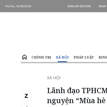
Thứ Hai, 10/08/2026
ENGLISH EDITION
SGGP
CHÍNH TRỊ
XÃ HỘI
PHÁP LUẬT
KIN
XÃ HỘI
Lãnh đạo TPHCM 
nguyện “Mùa hè 