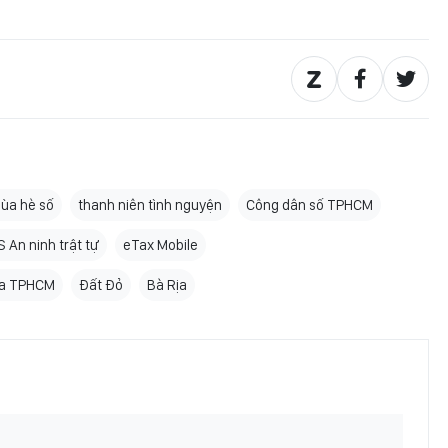
ùa hè số
thanh niên tình nguyện
Công dân số TPHCM
 An ninh trật tự
eTax Mobile
óa TPHCM
Đất Đỏ
Bà Rịa