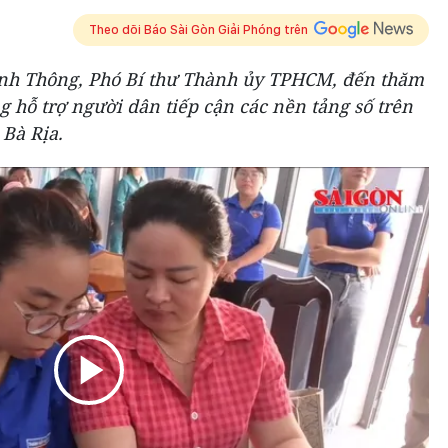
Theo dõi Báo Sài Gòn Giải Phóng trên
inh Thông, Phó Bí thư Thành ủy TPHCM, đến thăm
g hỗ trợ người dân tiếp cận các nền tảng số trên
 Bà Rịa.