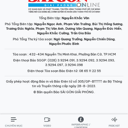
Tổng Biên tập:
Nguyễn Khắc Văn
Phó Tổng Biên tập:
Nguyễn Ngọc Anh
,
Phạm Văn Trường
,
Bùi Thị Hồng Sương
,
Trương Đức Nghĩa
,
Phạm Thị Vân Anh
,
Dương Văn Quang
,
Nguyễn Đức Hiển
,
Nguyễn Khắc Cường
,
Trần Gia Bảo
Phó Tổng Thư ký tòa soạn:
Ngô Quang Trưởng
,
Nguyễn Chiến Dũng
,
Nguyễn Phước Bình
Tòa soạn
: 432-434 Nguyễn Thị Minh Khai, Phường Bàn Cờ, TP.HCM
Điện thoại Báo SGGP
: (028) 3.9294.091, 3.9294.092, 3.9294.093,
3.9294.097, 3.9294.098
Điện thoại Tòa soạn Báo Điện tử
: 08 65 11 22 55
Giấy phép hoạt động Báo in và Báo Điện tử số 305/GP-BTTTT do Bộ Thông
tin và Truyền thông cấp ngày 28-8-2023.
© Bản quyền Báo SÀI GÒN GIẢI PHÓNG.
INFOGRAPHIC /
CHUYÊN MỤC
VIDEO
PODCAST
LONGFORM