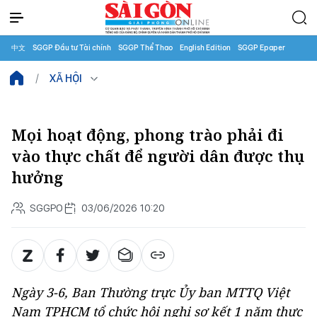
中文
SGGP Đầu tư Tài chính
SGGP Thể Thao
English Edition
SGGP Epaper
XÃ HỘI
Mọi hoạt động, phong trào phải đi
vào thực chất để người dân được thụ
hưởng
SGGPO
03/06/2026 10:20
Ngày 3-6, Ban Thường trực Ủy ban MTTQ Việt
Nam TPHCM tổ chức hội nghị sơ kết 1 năm thực