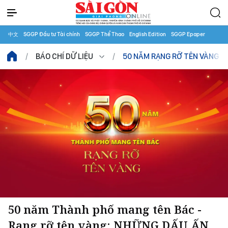
中文
SGGP Đầu tư Tài chính
SGGP Thể Thao
English Edition
SGGP Epaper
BÁO CHÍ DỮ LIỆU
50 NĂM RẠNG RỠ TÊN VÀNG
50 năm Thành phố mang tên Bác -
Rạng rỡ tên vàng: NHỮNG DẤU ẤN