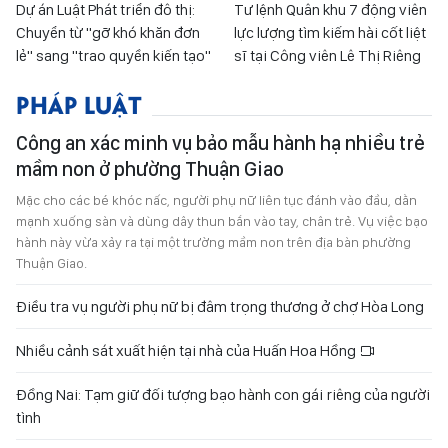
Dự án Luật Phát triển đô thị:
Tư lệnh Quân khu 7 động viên
Chuyển từ "gỡ khó khăn đơn
lực lượng tìm kiếm hài cốt liệt
lẻ" sang "trao quyền kiến tạo"
sĩ tại Công viên Lê Thị Riêng
PHÁP LUẬT
Công an xác minh vụ bảo mẫu hành hạ nhiều trẻ
mầm non ở phường Thuận Giao
Mặc cho các bé khóc nấc, người phụ nữ liên tục đánh vào đầu, dằn
mạnh xuống sàn và dùng dây thun bắn vào tay, chân trẻ. Vụ việc bạo
hành này vừa xảy ra tại một trường mầm non trên địa bàn phường
Thuận Giao.
Điều tra vụ người phụ nữ bị đâm trọng thương ở chợ Hòa Long
Nhiều cảnh sát xuất hiện tại nhà của Huấn Hoa Hồng
Đồng Nai: Tạm giữ đối tượng bạo hành con gái riêng của người
tình