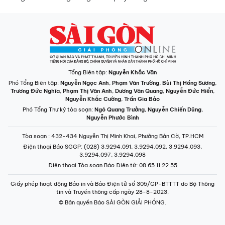
Tổng Biên tập:
Nguyễn Khắc Văn
Phó Tổng Biên tập:
Nguyễn Ngọc Anh
,
Phạm Văn Trường
,
Bùi Thị Hồng Sương
,
Trương Đức Nghĩa
,
Phạm Thị Vân Anh
,
Dương Văn Quang
,
Nguyễn Đức Hiển
,
Nguyễn Khắc Cường
,
Trần Gia Bảo
Phó Tổng Thư ký tòa soạn:
Ngô Quang Trưởng
,
Nguyễn Chiến Dũng
,
Nguyễn Phước Bình
Tòa soạn
: 432-434 Nguyễn Thị Minh Khai, Phường Bàn Cờ, TP.HCM
Điện thoại Báo SGGP
: (028) 3.9294.091, 3.9294.092, 3.9294.093,
3.9294.097, 3.9294.098
Điện thoại Tòa soạn Báo Điện tử
: 08 65 11 22 55
Giấy phép hoạt động Báo in và Báo Điện tử số 305/GP-BTTTT do Bộ Thông
tin và Truyền thông cấp ngày 28-8-2023.
© Bản quyền Báo SÀI GÒN GIẢI PHÓNG.