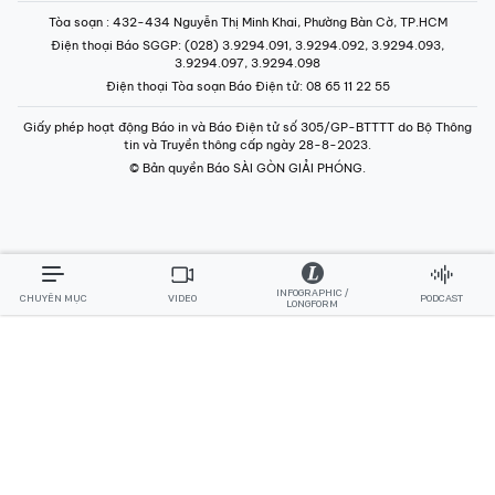
Tòa soạn
: 432-434 Nguyễn Thị Minh Khai, Phường Bàn Cờ, TP.HCM
Điện thoại Báo SGGP
: (028) 3.9294.091, 3.9294.092, 3.9294.093,
3.9294.097, 3.9294.098
Điện thoại Tòa soạn Báo Điện tử
: 08 65 11 22 55
Giấy phép hoạt động Báo in và Báo Điện tử số 305/GP-BTTTT do Bộ Thông
tin và Truyền thông cấp ngày 28-8-2023.
© Bản quyền Báo SÀI GÒN GIẢI PHÓNG.
INFOGRAPHIC /
CHUYÊN MỤC
VIDEO
PODCAST
LONGFORM