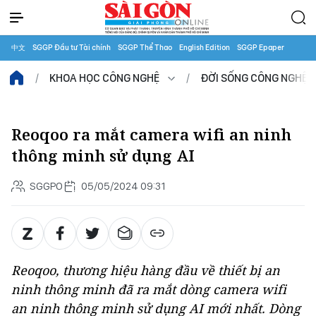
中文
SGGP Đầu tư Tài chính
SGGP Thể Thao
English Edition
SGGP Epaper
KHOA HỌC CÔNG NGHỆ
ĐỜI SỐNG CÔNG NGHỆ
Reoqoo ra mắt camera wifi an ninh
thông minh sử dụng AI
SGGPO
05/05/2024 09:31
Reoqoo, thương hiệu hàng đầu về thiết bị an
ninh thông minh đã ra mắt dòng camera wifi
an ninh thông minh sử dụng AI mới nhất. Dòng