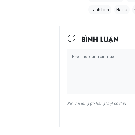
Tánh Linh
Hạ du
BÌNH LUẬN
Xin vui lòng gõ tiếng Việt có dấu