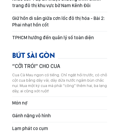
trang đô thị khu vực bờ Nam Kênh Đôi
Giữ hồn di sản giữa cơn lốc đô thị hóa - Bài 2:
Phai nhạt hồn cốt
TPHCM hướng đến quản lý số toàn diện
BÚT SÀI GÒN
“CỞI TRÓI” CHO CUA
Cua Cà Mau ngon có tiếng. Chỉ ngặt hồi trước, có chỗ
cột cua bằng dây vải, dây dừa nước ngâm bùn chắc
nụi. Mua một ký cua mà phải “cõng” thêm hai, ba lạng
dây, ai cũng xót ruột!
Món nợ
Gánh nặng vô hình
Lạm phát co cụm