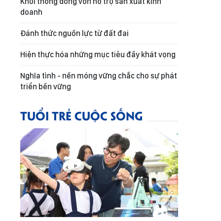
Khơi thông dòng vốn hỗ trợ sản xuất kinh
doanh
Đánh thức nguồn lực từ đất đai
Hiện thực hóa những mục tiêu đầy khát vọng
Nghĩa tình - nền móng vững chắc cho sự phát
triển bền vững
TUỔI TRẺ CUỘC SỐNG