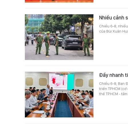
Nhiều cảnh s
Chiều 6-8, nhiều
của Bùi Xuân Hu
Đẩy nhanh t
Chiều 6-8, Ban Đ
triển TPHCM (cơ 
thể TPHCM - tầm