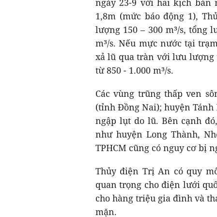
ngày 23-9 với hai kịch bản
1,8m (mức báo động 1), Thủ
lượng 150 – 300 m³/s, tổng l
m³/s. Nếu mực nước tại trạm
xả lũ qua tràn với lưu lượng 
từ 850 - 1.000 m³/s.
Các vùng trũng thấp ven sô
(tỉnh Đồng Nai); huyện Tánh 
ngập lụt do lũ. Bên cạnh đó
như huyện Long Thành, Nhơ
TPHCM cũng có nguy cơ bị n
Thủy điện Trị An có quy m
quan trọng cho điện lưới quố
cho hàng triệu gia đình và th
mặn.