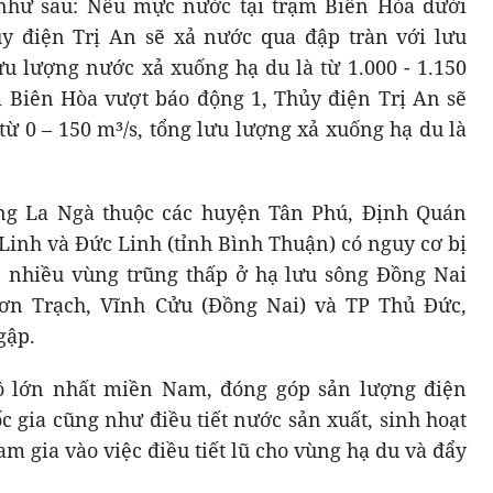
 như sau: Nếu mực nước tại trạm Biên Hòa dưới
y điện Trị An sẽ xả nước qua đập tràn với lưu
ưu lượng nước xả xuống hạ du là từ 1.000 - 1.150
 Biên Hòa vượt báo động 1, Thủy điện Trị An sẽ
từ 0 – 150 m³/s, tổng lưu lượng xả xuống hạ du là
ng La Ngà thuộc các huyện Tân Phú, Định Quán
Linh và Đức Linh (tỉnh Bình Thuận) có nguy cơ bị
, nhiều vùng trũng thấp ở hạ lưu sông Đồng Nai
n Trạch, Vĩnh Cửu (Đồng Nai) và TP Thủ Đức,
gập.
ô lớn nhất miền Nam, đóng góp sản lượng điện
c gia cũng như điều tiết nước sản xuất, sinh hoạt
am gia vào việc điều tiết lũ cho vùng hạ du và đẩy