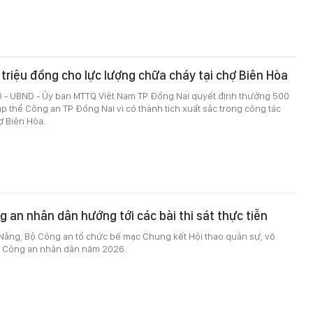
riệu đồng cho lực lượng chữa cháy tại chợ Biên Hòa
 - UBND - Ủy ban MTTQ Việt Nam TP Đồng Nai quyết định thưởng 500
ập thể Công an TP Đồng Nai vì có thành tích xuất sắc trong công tác
ợ Biên Hòa.
g an nhân dân hướng tới các bài thi sát thực tiễn
 Nẵng, Bộ Công an tổ chức bế mạc Chung kết Hội thao quân sự, võ
ao Công an nhân dân năm 2026.