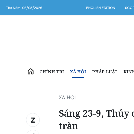
Thứ Năm, 06/08/2026
ENGLISH EDITION
SGGP
CHÍNH TRỊ
XÃ HỘI
PHÁP LUẬT
KIN
XÃ HỘI
Sáng 23-9, Thủy 
tràn