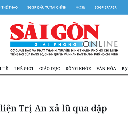
 THỂ THAO
SGGP ĐẦU TƯ TÀI CHÍNH
中文版
SGGP EPAPER
H TẾ
THẾ GIỚI
GIÁO DỤC
SỐNG KHỎE
VĂN HÓA
BẠ
điện Trị An xả lũ qua đập