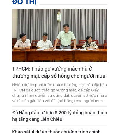
ĐÔ THỊ
TPHCM: Tháo gỡ vướng mắc nhà ở
thương mại, cấp sổ hồng cho người mua
Nhiều dự án phát triển nhà ở thương mại trên địa bàn
TPHCM đã được tháo gỡ vướng mắc, để cấp Giấy
chứng nhận quyền sử dụng đất, quyền sở hữu nhà ở
và tài sản gắn liền với đất (sổ hồng) cho người mua.
Đà Nẵng đầu tư hơn 6.200 tỷ đồng hoàn thiện
hạ tầng cảng Liên Chiểu
Khảo sát 4 dự án thuộc chương trình chỉnh