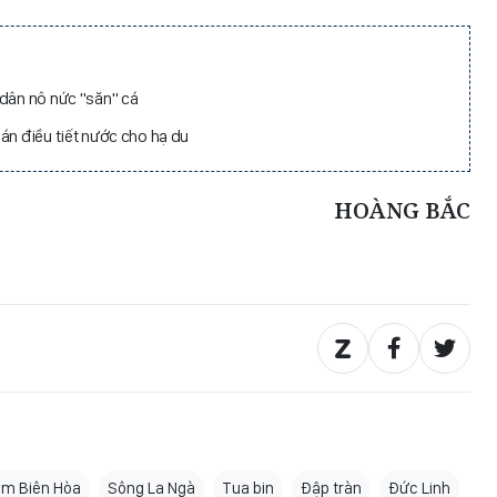
 dân nô nức "săn" cá
án điều tiết nước cho hạ du
HOÀNG BẮC
ạm Biên Hòa
Sông La Ngà
Tua bin
Đập tràn
Đức Linh