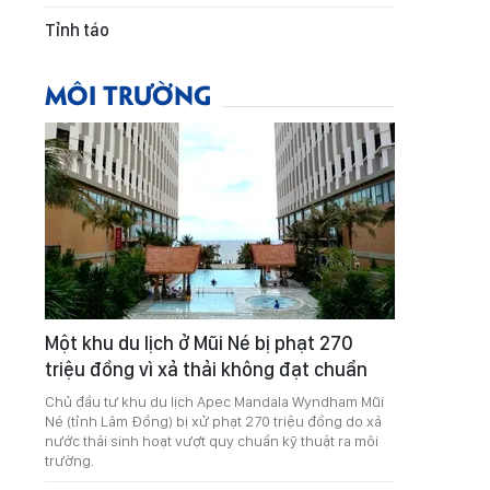
Tỉnh táo
MÔI TRƯỜNG
Một khu du lịch ở Mũi Né bị phạt 270
triệu đồng vì xả thải không đạt chuẩn
Chủ đầu tư khu du lịch Apec Mandala Wyndham Mũi
Né (tỉnh Lâm Đồng) bị xử phạt 270 triệu đồng do xả
nước thải sinh hoạt vượt quy chuẩn kỹ thuật ra môi
trường.