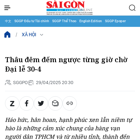
中文
SGGP Đầu tư Tài chính
SGGP Thể Thao
English Edition
SGGP Epaper
XÃ HỘI
Thâu đêm đếm ngược từng giờ chờ
Đại lễ 30-4
SGGPO
29/04/2025 20:30
Háo hức, hân hoan, hạnh phúc xen lẫn niềm tự
hào là những cảm xúc chung của hàng vạn
người dân TPHCM và từ nhiều tỉnh, thành đến