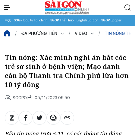
中文
SGGP Đầu tư Tài chính
SGGP Thể Thao
English Edition
SGGP Epaper
ĐA PHƯƠNG TIỆN
VIDEO
TIN NÓNG TR
Tin nóng: Xác minh nghi án bắt cóc
trẻ sơ sinh ở bệnh viện; Mạo danh
cán bộ Thanh tra Chính phủ lừa hơn
10 tỷ đồng
SGGPO
05/11/2023 05:50
Bản tin nóng trưa 5-11, có các thông tin đáng