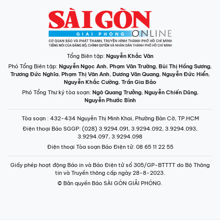
Tổng Biên tập:
Nguyễn Khắc Văn
Phó Tổng Biên tập:
Nguyễn Ngọc Anh
,
Phạm Văn Trường
,
Bùi Thị Hồng Sương
,
Trương Đức Nghĩa
,
Phạm Thị Vân Anh
,
Dương Văn Quang
,
Nguyễn Đức Hiển
,
Nguyễn Khắc Cường
,
Trần Gia Bảo
Phó Tổng Thư ký tòa soạn:
Ngô Quang Trưởng
,
Nguyễn Chiến Dũng
,
Nguyễn Phước Bình
Tòa soạn
: 432-434 Nguyễn Thị Minh Khai, Phường Bàn Cờ, TP.HCM
Điện thoại Báo SGGP
: (028) 3.9294.091, 3.9294.092, 3.9294.093,
3.9294.097, 3.9294.098
Điện thoại Tòa soạn Báo Điện tử
: 08 65 11 22 55
Giấy phép hoạt động Báo in và Báo Điện tử số 305/GP-BTTTT do Bộ Thông
tin và Truyền thông cấp ngày 28-8-2023.
© Bản quyền Báo SÀI GÒN GIẢI PHÓNG.