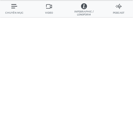
INFOGRAPHIC /
CHUYÊN MỤC
VIDEO
PODCAST
LONGFORM