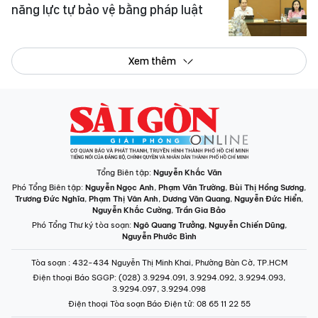
năng lực tự bảo vệ bằng pháp luật
Xem thêm
Tổng Biên tập:
Nguyễn Khắc Văn
Phó Tổng Biên tập:
Nguyễn Ngọc Anh
,
Phạm Văn Trường
,
Bùi Thị Hồng Sương
,
Trương Đức Nghĩa
,
Phạm Thị Vân Anh
,
Dương Văn Quang
,
Nguyễn Đức Hiển
,
Nguyễn Khắc Cường
,
Trần Gia Bảo
Phó Tổng Thư ký tòa soạn:
Ngô Quang Trưởng
,
Nguyễn Chiến Dũng
,
Nguyễn Phước Bình
Tòa soạn
: 432-434 Nguyễn Thị Minh Khai, Phường Bàn Cờ, TP.HCM
Điện thoại Báo SGGP
: (028) 3.9294.091, 3.9294.092, 3.9294.093,
3.9294.097, 3.9294.098
Điện thoại Tòa soạn Báo Điện tử
: 08 65 11 22 55