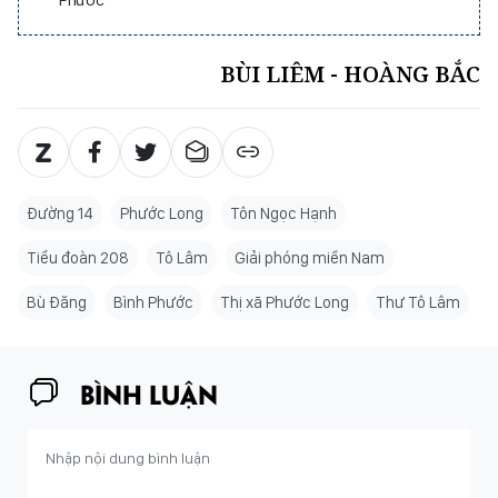
BÙI LIÊM - HOÀNG BẮC
Đường 14
Phước Long
Tôn Ngọc Hạnh
Tiểu đoàn 208
Tô Lâm
Giải phóng miền Nam
Bù Đăng
Bình Phước
Thị xã Phước Long
Thư Tô Lâm
BÌNH LUẬN