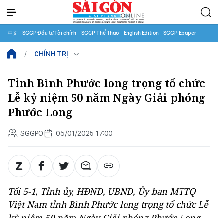
中文
SGGP Đầu tư Tài chính
SGGP Thể Thao
English Edition
SGGP Epaper
CHÍNH TRỊ
Tỉnh Bình Phước long trọng tổ chức
Lễ kỷ niệm 50 năm Ngày Giải phóng
Phước Long
SGGPO
05/01/2025 17:00
Tối 5-1, Tỉnh ủy, HĐND, UBND, Ủy ban MTTQ
Việt Nam tỉnh Bình Phước long trọng tổ chức Lễ
kỷ niệm 50 năm Ngày Giải phóng Phước Long