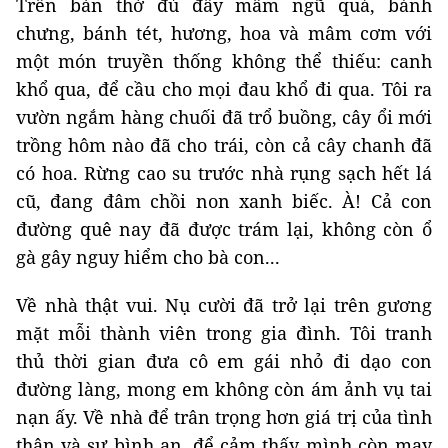
Trên bàn thờ đủ đầy mâm ngũ quả, bánh
chưng, bánh tét, hương, hoa và mâm cơm với
một món truyền thống không thể thiếu: canh
khổ qua, để cầu cho mọi đau khổ đi qua. Tôi ra
vườn ngắm hàng chuối đã trổ buồng, cây ổi mới
trồng hôm nào đã cho trái, còn cả cây chanh đã
có hoa. Rừng cao su trước nhà rụng sạch hết lá
cũ, đang đâm chồi non xanh biếc. À! Cả con
đường quê nay đã được trám lại, không còn ổ
gà gây nguy hiểm cho bà con...
Về nhà thật vui. Nụ cười đã trở lại trên gương
mặt mỗi thành viên trong gia đình. Tôi tranh
thủ thời gian đưa cô em gái nhỏ đi dạo con
đường làng, mong em không còn ám ảnh vụ tai
nạn ấy. Về nhà để trân trọng hơn giá trị của tình
thân và sự bình an, để cảm thấy mình còn may