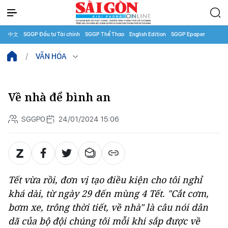
中文
SGGP Đầu tư Tài chính
SGGP Thể Thao
English Edition
SGGP Epaper
VĂN HÓA
Về nhà để bình an
SGGPO
24/01/2024 15:06
Tết vừa rồi, đơn vị tạo điều kiện cho tôi nghỉ
khá dài, từ ngày 29 đến mùng 4 Tết. "Cắt cơm,
bơm xe, trông thời tiết, về nhà" là câu nói dân
dã của bộ đội chúng tôi mỗi khi sắp được về