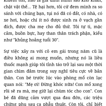
khiêm tốn, nào là gia đình mình sao khó khăn,
chật vật thế... Tệ hại hơn, tôi cứ đem mình ra so
sánh với chúng bạn, tụi nó đã có đất, có nhà, có
xe hơi, hoặc chí ít nó được sinh ra ở vạch gần
đích, được cha mẹ cho đủ thứ. Tôi tự ti, mặc
cảm, buồn bực, hay than thân trách phận, kiểu
như "khủng hoảng tuổi 30".
Sự việc xảy ra với cô em gái trong năm cũ là
điều không ai mong muốn, nhưng nó là liều
thuốc mạnh giúp tôi tỉnh táo trở lại sau một thời
gian chìm đắm trong suy nghĩ tiêu cực về bản
thân. Con bé trước lúc vào phòng mổ còn lạc
quan nói: "Mẹ ơi! Đừng khóc nữa! Con mổ xong
rồi sẽ ra mà, mẹ giữ lại chùm tóc cho con". Con
bé đã dũng cảm vượt qua đau đớn, các triệu
chứng phụ sau ca phẫu thuật. Còn tôi, chỉ biết