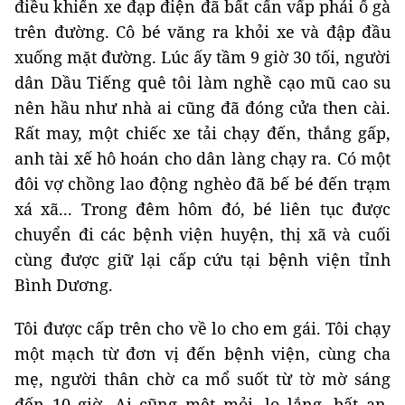
điều khiển xe đạp điện đã bất cẩn vấp phải ổ gà
trên đường. Cô bé văng ra khỏi xe và đập đầu
xuống mặt đường. Lúc ấy tầm 9 giờ 30 tối, người
dân Dầu Tiếng quê tôi làm nghề cạo mũ cao su
nên hầu như nhà ai cũng đã đóng cửa then cài.
Rất may, một chiếc xe tải chạy đến, thắng gấp,
anh tài xế hô hoán cho dân làng chạy ra. Có một
đôi vợ chồng lao động nghèo đã bế bé đến trạm
xá xã... Trong đêm hôm đó, bé liên tục được
chuyển đi các bệnh viện huyện, thị xã và cuối
cùng được giữ lại cấp cứu tại bệnh viện tỉnh
Bình Dương.
Tôi được cấp trên cho về lo cho em gái. Tôi chạy
một mạch từ đơn vị đến bệnh viện, cùng cha
mẹ, người thân chờ ca mổ suốt từ tờ mờ sáng
đến 10 giờ. Ai cũng mệt mỏi, lo lắng, bất an.