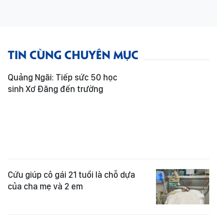
TIN CÙNG CHUYÊN MỤC
Quảng Ngãi: Tiếp sức 50 học
sinh Xơ Đăng đến trường
Cứu giúp cô gái 21 tuổi là chỗ dựa
của cha mẹ và 2 em
Bạn đọc Báo SGGP tiếp sức hai bé
gái chữa bệnh
Tiếp sức nữ sinh lớp 10 có mẹ mắc u