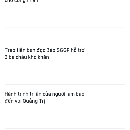
sinh nghèo ở Quảng Trị
Tặng học bổng, động viên con cán
bộ, công chức có thành tích học tập
tốt
Báo Sài Gòn Giải Phóng tri ân gia
đình chính sách tại phường Bà Rịa
Bảng vàng Quỹ Xã hội - Từ thiện
Báo Sài Gòn Giải Phóng (từ ngày 15-
7 đến 21-7-2026)
Báo Sài Gòn Giải Phóng chung tay