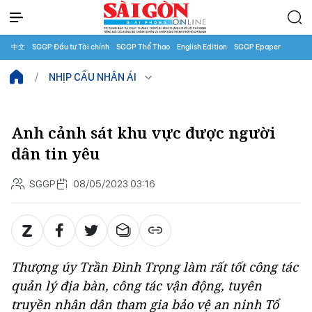
中文
SGGP Đầu tư Tài chính
SGGP Thể Thao
English Edition
SGGP Epaper
NHỊP CẦU NHÂN ÁI
Anh cảnh sát khu vực được người
dân tin yêu
SGGP
08/05/2023 03:16
Thượng úy Trần Đình Trọng làm rất tốt công tác
quản lý địa bàn, công tác vận động, tuyên
truyền nhân dân tham gia bảo vệ an ninh Tổ