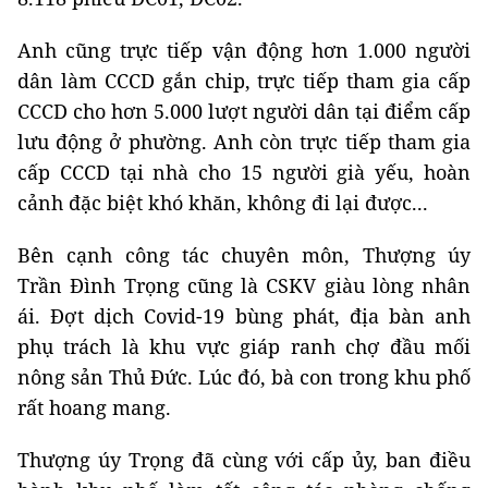
lưu động ở phường. Anh còn trực tiếp tham gia
cấp CCCD tại nhà cho 15 người già yếu, hoàn
cảnh đặc biệt khó khăn, không đi lại được...
Bên cạnh công tác chuyên môn, Thượng úy
Trần Đình Trọng cũng là CSKV giàu lòng nhân
ái. Đợt dịch Covid-19 bùng phát, địa bàn anh
phụ trách là khu vực giáp ranh chợ đầu mối
nông sản Thủ Đức. Lúc đó, bà con trong khu phố
rất hoang mang.
Thượng úy Trọng đã cùng với cấp ủy, ban điều
hành khu phố làm tốt công tác phòng chống
dịch, an sinh xã hội tại địa bàn. Anh trực tiếp đi
vào tâm dịch trong thời điểm căng thẳng, khó
khăn nhất để tiếp cận bà con, nắm tình hình,