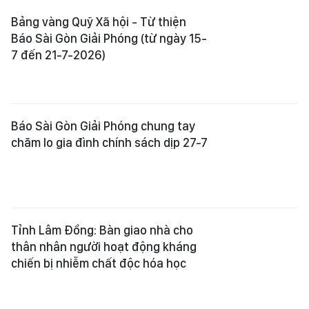
Nguyễn Khắc Cường
,
Trần Gia Bảo
Phó Tổng Thư ký tòa soạn:
Ngô Quang Trưởng
,
Nguyễn Chiến Dũng
,
Nguyễn Phước Bình
Tòa soạn
: 432-434 Nguyễn Thị Minh Khai, Phường Bàn Cờ, TP.HCM
Điện thoại Báo SGGP
: (028) 3.9294.091, 3.9294.092, 3.9294.093,
3.9294.097, 3.9294.098
Điện thoại Tòa soạn Báo Điện tử
: 08 65 11 22 55
Giấy phép hoạt động Báo in và Báo Điện tử số 305/GP-BTTTT do Bộ Thông
tin và Truyền thông cấp ngày 28-8-2023.
© Bản quyền Báo SÀI GÒN GIẢI PHÓNG.
INFOGRAPHIC /
CHUYÊN MỤC
VIDEO
PODCAST
LONGFORM