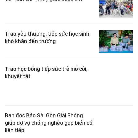
khuyết tật
Bạn đọc Báo Sài Gòn Giải Phóng
giúp đỡ vợ chồng nghèo gặp biến cố
liên tiếp
Bảng vàng Quỹ Xã hội - Từ thiện
Báo Sài Gòn Giải Phóng (từ ngày 22-
7 đến 28-7-2026)
Báo SGGP tri ân gia đình chính sách,
người có công