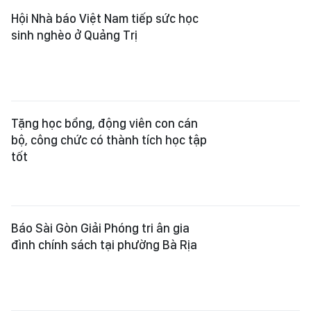
chăm lo gia đình chính sách dịp 27-7
Tỉnh Lâm Đồng: Bàn giao nhà cho
thân nhân người hoạt động kháng
chiến bị nhiễm chất độc hóa học
Xem thêm
Tổng Biên tập:
Nguyễn Khắc Văn
Phó Tổng Biên tập:
Nguyễn Ngọc Anh
,
Phạm Văn Trường
,
Bùi Thị Hồng Sương
,
Trương Đức Nghĩa
,
Phạm Thị Vân Anh
,
Dương Văn Quang
,
Nguyễn Đức Hiển
,