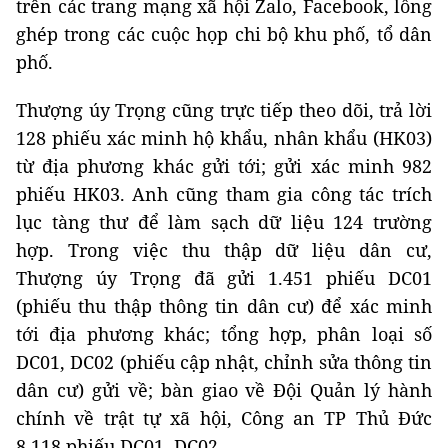
Thượng úy Trọng cũng trực tiếp theo dõi, trả lời
128 phiếu xác minh hộ khẩu, nhân khẩu (HK03)
từ địa phương khác gửi tới; gửi xác minh 982
phiếu HK03. Anh cũng tham gia công tác trích
lục tàng thư để làm sạch dữ liệu 124 trường
hợp. Trong việc thu thập dữ liệu dân cư,
Thượng úy Trọng đã gửi 1.451 phiếu DC01
(phiếu thu thập thông tin dân cư) để xác minh
tới địa phương khác; tổng hợp, phân loại số
DC01, DC02 (phiếu cập nhật, chỉnh sửa thông tin
dân cư) gửi về; bàn giao về Đội Quản lý hành
chính về trật tự xã hội, Công an TP Thủ Đức
8.118 phiếu DC01, DC02.
Anh cũng trực tiếp vận động hơn 1.000 người
dân làm CCCD gắn chip, trực tiếp tham gia cấp
CCCD cho hơn 5.000 lượt người dân tại điểm cấp