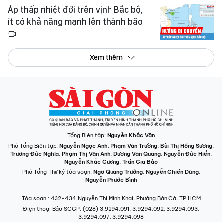
Áp thấp nhiệt đới trên vịnh Bắc bộ,
ít có khả năng mạnh lên thành bão
Xem thêm
Tổng Biên tập:
Nguyễn Khắc Văn
Phó Tổng Biên tập:
Nguyễn Ngọc Anh
,
Phạm Văn Trường
,
Bùi Thị Hồng Sương
,
Trương Đức Nghĩa
,
Phạm Thị Vân Anh
,
Dương Văn Quang
,
Nguyễn Đức Hiển
,
Nguyễn Khắc Cường
,
Trần Gia Bảo
Phó Tổng Thư ký tòa soạn:
Ngô Quang Trưởng
,
Nguyễn Chiến Dũng
,
Nguyễn Phước Bình
Tòa soạn
: 432-434 Nguyễn Thị Minh Khai, Phường Bàn Cờ, TP.HCM
Điện thoại Báo SGGP
: (028) 3.9294.091, 3.9294.092, 3.9294.093,
3.9294.097, 3.9294.098