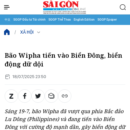
中文
SGGP Đầu tư Tài chính
SGGP Thể Thao
English Edition
SGGP Epaper
XÃ HỘI
Bão Wipha tiến vào Biển Đông, biển
động dữ dội
18/07/2025 23:50
Sáng 19-7, bão Wipha đã vượt qua phía Bắc đảo
Lu Dông (Philippines) và đang tiến vào Biển
Đông với cường độ mạnh dần, gây biển động dữ