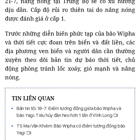
21-7, nắng nóng tại Trung Bộ sẽ có xu hướng
dịu dần. Cấp độ rủi ro thiên tai do nắng nóng
được đánh giá ở cấp 1.
Trước những diễn biến phức tạp của bão Wipha
và thời tiết cực đoan trên biển và đất liền, các
địa phương ven biển và người dân cần thường
xuyên theo dõi bản tin dự báo thời tiết, chủ
động phòng tránh lốc xoáy, gió mạnh và nắng
nóng.
TIN LIÊN QUAN
Bản tin tối 18-7: Điểm tương đồng giữa bão Wipha và
bão Yagi; Tiêu hủy đàn heo hơn 1 tấn ở Vĩnh Long
TS Mai Văn Khiêm: Bão Wipha có điểm tương đồng bão
Yagi