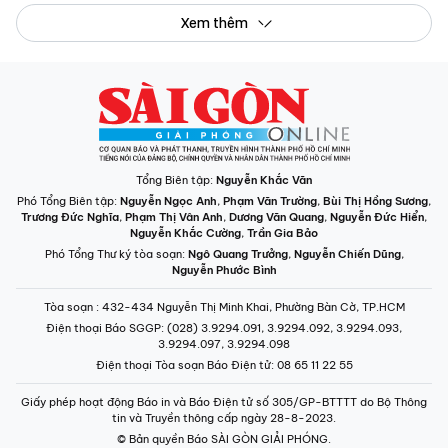
Xem thêm
Tổng Biên tập:
Nguyễn Khắc Văn
Phó Tổng Biên tập:
Nguyễn Ngọc Anh
,
Phạm Văn Trường
,
Bùi Thị Hồng Sương
,
Trương Đức Nghĩa
,
Phạm Thị Vân Anh
,
Dương Văn Quang
,
Nguyễn Đức Hiển
,
Nguyễn Khắc Cường
,
Trần Gia Bảo
Phó Tổng Thư ký tòa soạn:
Ngô Quang Trưởng
,
Nguyễn Chiến Dũng
,
Nguyễn Phước Bình
Tòa soạn
: 432-434 Nguyễn Thị Minh Khai, Phường Bàn Cờ, TP.HCM
Điện thoại Báo SGGP
: (028) 3.9294.091, 3.9294.092, 3.9294.093,
3.9294.097, 3.9294.098
Điện thoại Tòa soạn Báo Điện tử
: 08 65 11 22 55
Giấy phép hoạt động Báo in và Báo Điện tử số 305/GP-BTTTT do Bộ Thông
tin và Truyền thông cấp ngày 28-8-2023.
© Bản quyền Báo SÀI GÒN GIẢI PHÓNG.