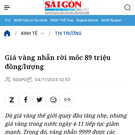
中文
SGGP Đầu tư Tài chính
SGGP Thể Thao
English Edition
SGGP Epaper
KINH TẾ
THỊ TRƯỜNG
Giá vàng nhẫn rời mốc 89 triệu
đồng/lượng
SGGPO
04/11/2024 02:53
Dù giá vàng thế giới quay đầu tăng nhẹ, nhưng
giá vàng trong nước ngày 4-11 tiếp tục giảm
mạnh. Trong đó, vàng nhẫn 9999 được các