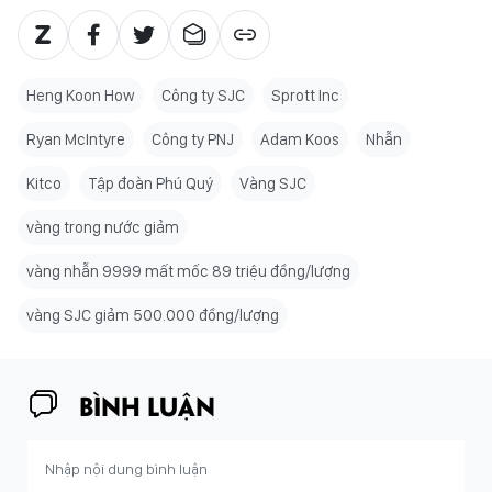
Heng Koon How
Công ty SJC
Sprott Inc
Ryan McIntyre
Công ty PNJ
Adam Koos
Nhẫn
Kitco
Tập đoàn Phú Quý
Vàng SJC
vàng trong nước giảm
vàng nhẫn 9999 mất mốc 89 triệu đồng/lượng
vàng SJC giảm 500.000 đồng/lượng
BÌNH LUẬN