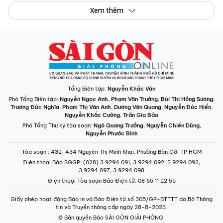
Xem thêm
Tổng Biên tập:
Nguyễn Khắc Văn
Phó Tổng Biên tập:
Nguyễn Ngọc Anh
,
Phạm Văn Trường
,
Bùi Thị Hồng Sương
,
Trương Đức Nghĩa
,
Phạm Thị Vân Anh
,
Dương Văn Quang
,
Nguyễn Đức Hiển
,
Nguyễn Khắc Cường
,
Trần Gia Bảo
Phó Tổng Thư ký tòa soạn:
Ngô Quang Trưởng
,
Nguyễn Chiến Dũng
,
Nguyễn Phước Bình
Tòa soạn
: 432-434 Nguyễn Thị Minh Khai, Phường Bàn Cờ, TP.HCM
Điện thoại Báo SGGP
: (028) 3.9294.091, 3.9294.092, 3.9294.093,
3.9294.097, 3.9294.098
Điện thoại Tòa soạn Báo Điện tử
: 08 65 11 22 55
Giấy phép hoạt động Báo in và Báo Điện tử số 305/GP-BTTTT do Bộ Thông
tin và Truyền thông cấp ngày 28-8-2023.
© Bản quyền Báo SÀI GÒN GIẢI PHÓNG.