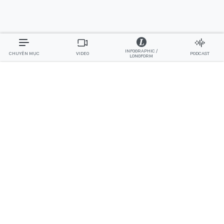
INFOGRAPHIC /
CHUYÊN MỤC
VIDEO
PODCAST
LONGFORM